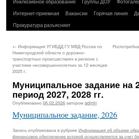
содержимому
Инклюзивное образование
Группы ДОУ
Фотогале
Интернет-приемная
Вакансии
Горячая линия
Д
Прокуратура разъясняет
←
Информация УГИБДД ГУ МВД России по
Роспотребна
Нижегородской области о дорожно-
транспортных происшествиях в регионе с
участием несовершеннолетних за 12 месяцев
2025 г.
Муниципальное задание на 
период 2027, 2028 гг.
Опубликовано
06.02.2026
автором
admin
Муниципальное задание, 2026
Запись опубликована в рубрике
Информация об объеме обра
финансовое обеспечение которой осуществляется за счет б