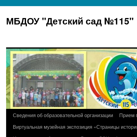
МБДОУ "Детский сад №115"
Перейти
Сведения об образовательной организации
Прием 
к
Виртуальная музейная экспозиция «Страницы истори