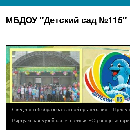
МБДОУ "Детский сад №115"
Перейти
Сведения об образовательной организации
Прием 
к
Виртуальная музейная экспозиция «Страницы истори