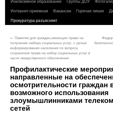
содержимому
Инклюзивное образование
Группы ДОУ
Фотогале
Интернет-приемная
Вакансии
Горячая линия
Д
Прокуратура разъясняет
←
Памятки для граждан,имеющих право на
Федер
получение набора социальных услуг, с целью
безопаснос
информирования населения по вопросу
сохранения права на набор социальных услуг в
части лекарственного обеспечения
Профилактические мероприя
направленные на обеспечен
осмотрительности граждан 
возможного использования
злоумышлинниками телеко
сетей