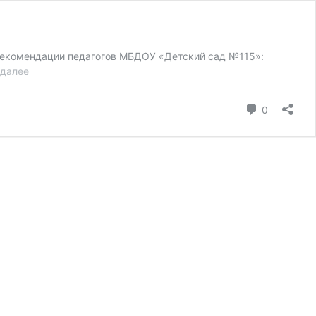
 рекомендации педагогов МБДОУ «Детский сад №115»:
Рекомендации
 далее
для
занятий
коммента
0
с
детьми
дома