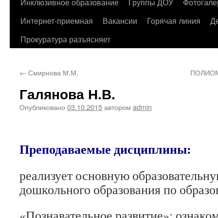
содержимому
Инклюзивное образование
Группы ДОУ
Фотогале
Интернет-приемная
Вакансии
Горячая линия
Д
Прокуратура разъясняет
←
Смирнова М.М.
ПОЛИОМ
Галянова Н.В.
Опубликовано
03.10.2015
автором
admin
Преподаваемые дисциплины:
реализует основную образовательн
дошкольного образования по образо
«Познавательное развитие»: ознако