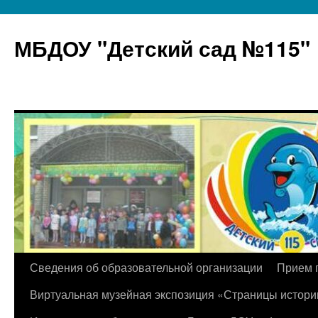
МБДОУ "Детский сад №115"
Перейти
Сведения об образовательной организации
Прием 
к
Виртуальная музейная экспозиция «Страницы истори