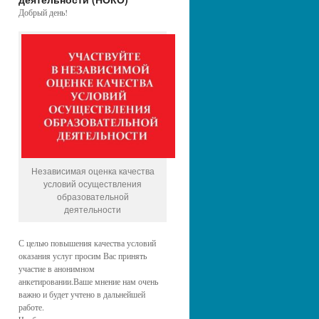
Добрый день!
Независимая оценка качества
условий осуществления
образовательной
деятельности
С целью повышения качества условий
оказания услуг просим Вас принять
участие в анонимном
анкетировании.Ваше мнение нам очень
важно и будет учтено в дальнейшей
работе.