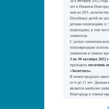
За 8 месяцев 2022 года
лет в Нижнем Новгород
чем на 20%, количеств
Погибших детей не доп
детьми-пешеходами (с 
пешеходов), в том чис
элементов.
С целью снижения кол
популяризации исполь
элементов в темное вр
3 по 30 октября 2022 
месячник п
проходить
«Засветись»
.
В нижегородских школа
от 6 до 11 лет. Данна
является наиболее уяз
Новгорода в темное вр