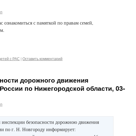
in
 ознакомиться с памяткой по правам семей,
м.
етей с РАС
|
Оставить комментарий
сности дорожного движения
России по Нижегородской области, 03-
in
й инспекции безопасности дорожною движения
и по г. Н. Новгороду информирует: