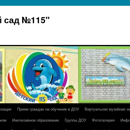
 сад №115"
изации
Прием граждан на обучение в ДОУ
Виртуальная музейная э
умом
Инклюзивное образование
Группы ДОУ
Фотогалерея
Инфо