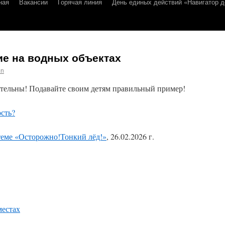
ная
Вакансии
Горячая линия
День единых действий «Навигатор д
ие на водных объектах
in
ительны! Подавайте своим детям правильный пример!
ость?
теме «Осторожно!Тонкий лёд!»
, 26.02.2026 г.
местах