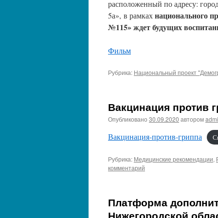
расположенный по адресу: горо
национального п
5а», в рамках
№115» ждет будущих воспитанни
Фильм
Рубрика:
Национальный проект "Демог
Вакцинация против 
Опубликовано
30.09.2020
автором
adm
Вакцинация-против-гриппа
С
Рубрика:
Медицинские рекомендации
,
комментарий
Платформа дополнит
Нижегородской област