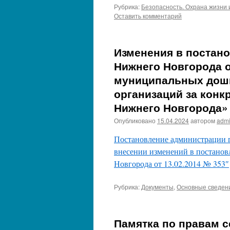
Рубрика:
Безопасность. Охрана жизни 
Оставить комментарий
Изменения в постан
Нижнего Новгорода о
муниципальных дош
организаций за конк
Нижнего Новгорода»
Опубликовано
15.04.2024
автором
adm
Постановление администрации г
внесении изменений в постано
Новгорода от 13.02.2014 № 353″
Рубрика:
Документы
,
Основные сведен
Памятка по правам 