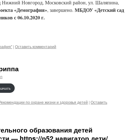
д Нижний Новгород, Московский район, ул. Шаляпина,
роекта «Демография»
МБДОУ «Детский сад
, завершено.
ков с 06.10.2020 г.
рафия"
|
Оставить комментарий
гриппа
in
качать
Рекомендации по охране жизни и здоровья детей
|
Оставить
ельного образования детей
и — https://р52.навигатор.дети/