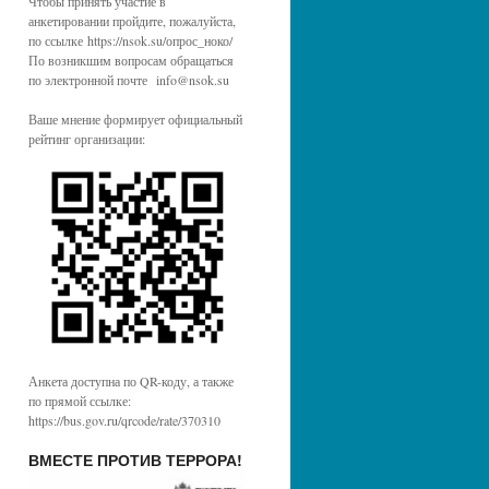
Чтобы принять участие в
анкетировании пройдите, пожалуйста,
по ссылке https://nsok.su/опрос_ноко/
По возникшим вопросам обращаться
по электронной почте info@nsok.su
Ваше мнение формирует официальный
рейтинг организации:
Анкета доступна по QR-коду, а также
по прямой ссылке:
https://bus.gov.ru/qrcode/rate/370310
ВМЕСТЕ ПРОТИВ ТЕРРОРА!