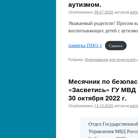
аутизмом.
Опубликовано
28.07.2022
автором
adm
Уважаемый родители! Просим вас
воспитывающих детей с аутизмо
памятка-ПНО-1
Скачать
Рубрика:
Информация для родителей д
Месячник по безопа
«Засветись» ГУ МВД 
30 октября 2022 г.
Опубликовано
13.10.2020
автором
adm
Oтдел Государственно
Управления МВД Росси