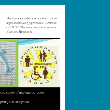
Муниципальное бюджетное дошкольное
образовательное учреждение "Детский
сад №115" Московского района города
Нижнего Новгорода
кспозиция «Страницы истории»
рмация о конкурсах