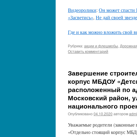
Видеоролики
:
Он может спасти 
«Засветись»
,
Не дай своей звезд
Где и как можно вложить свой в
Рубрика:
акции и флешмобы
,
Дорожная
Оставить комментарий
Завершение строите
корпус МБДОУ «Детск
расположенный по а
Московский район, у
национального прое
Опубликовано
04.10.2020
автором
adm
Уважаемые родители (законные п
«Отдельно стоящий корпус МБДО