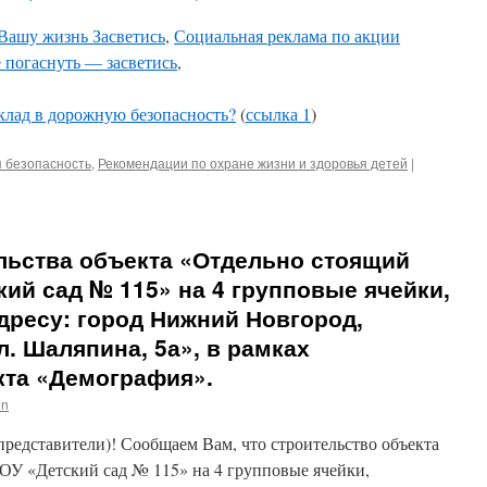
Вашу жизнь Засветись
,
Социальная реклама по акции
е погаснуть — засветись
,
клад в дорожную безопасность?
(
ссылка 1
)
 безопасность
,
Рекомендации по охране жизни и здоровья детей
|
льства объекта «Отдельно стоящий
ий сад № 115» на 4 групповые ячейки,
дресу: город Нижний Новгород,
л. Шаляпина, 5а», в рамках
кта «Демография».
in
редставители)! Сообщаем Вам, что строительство объекта
У «Детский сад № 115» на 4 групповые ячейки,