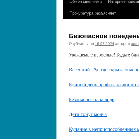
Обмен мнениями
Интернет-прием
содержимому
Прокуратура разъясняет
Безопасное поведен
Опубликовано
16.07.2024
автором
adm
Уважаемые взрослые! Будьте бд
Весенний лёд: где скрыта опасн
Единый день профилактики по 
Безопасность на воде
Дети тонут молча
Купание в неприспособленных 