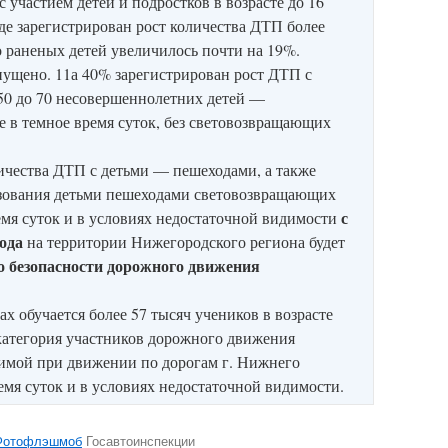
 с участием детей и подростков в возрасте до 16
е зарегистрирован рост количества ДТП более
о раненых детей увеличилось почти на 19%.
ущено. 11а 40% зарегистрирован рост ДТП с
50 до 70 несовершеннолетних детей —
ле в темное время суток, без световозвращающих
ичества ДТП с детьми — пешеходами, а также
зования детьми пешеходами световозвращающих
с
емя суток и в условиях недостаточной видимости
года
на территории Нижегородского региона будет
о безопасности дорожного движения
х обучается более 57 тысяч учеников в возрасте
я категория участников дорожного движения
вимой при движении по дорогам г. Нижнего
емя суток и в условиях недостаточной видимости.
Фотофлэшмоб
Госавтоинспекции