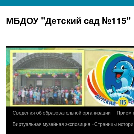
МБДОУ "Детский сад №115"
Перейти
Сведения об образовательной организации
Прием 
к
Виртуальная музейная экспозиция «Страницы истори