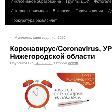
содержимому
Инклюзивное образование
Группы ДОУ
Фотогале
Интернет-приемная
Вакансии
Горячая линия
Д
Прокуратура разъясняет
←
Муниципальное задание, 2020
Коронавирус/Coronavirus, У
Нижегородской области
Опубликовано
04.02.2020
автором
admin