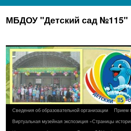
МБДОУ "Детский сад №115"
Перейти
Сведения об образовательной организации
Прием 
к
Виртуальная музейная экспозиция «Страницы истори