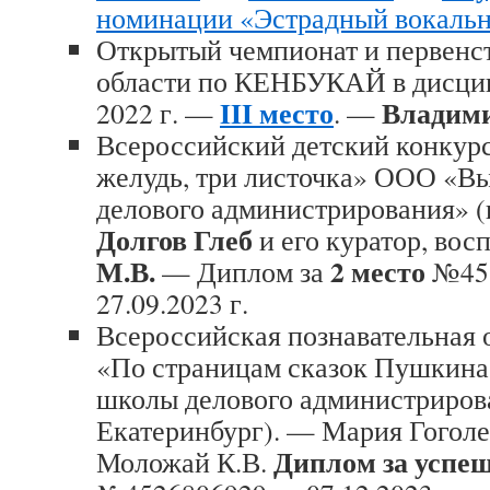
номинации «Эстрадный вокаль
Открытый чемпионат и первенс
области по КЕНБУКАЙ в дисц
III место
Владим
2022 г. —
. —
Всероссийский детский конкур
желудь, три листочка» ООО «
делового администрирования» (
Долгов Глеб
и его куратор, вос
М.В.
2 место
— Диплом за
№451
27.09.2023 г.
Всероссийская познавательная 
«По страницам сказок Пушки
школы делового администрирова
Екатеринбург). — Мария Гоголе
Диплом за успе
Моложай К.В.