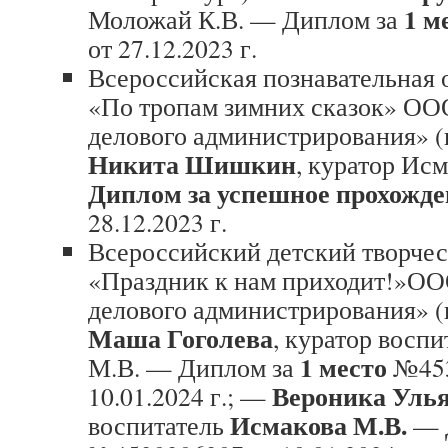
1 м
Моложай К.В. — Диплом за
от 27.12.2023 г.
Всероссийская познавательная 
«По тропам зимних сказок» О
делового администрирования» (
Никита Шишкин
, куратор Ис
Диплом за успешное прохожд
28.12.2023 г.
Всероссийский детский творче
«Праздник к нам приходит!»О
делового администрирования» (
Маша Гоголева
, куратор восп
1 место
М.В. — Диплом за
№453
Вероника Уль
10.01.2024 г.; —
Исмакова М.В.
воспитатель
— 