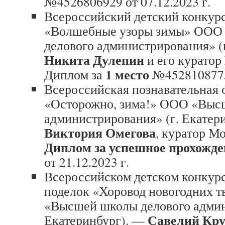
№4526806929 от 07.12.2023 г.
Всероссийский детский конкур
«Волшебные узоры зимы» ООО
делового администрирования» (
Никита Дулепин
и его куратор
1 место
Диплом за
№4528108775 
Всероссийская познавательная 
«Осторожно, зима!» ООО «Выс
администрирования» (г. Екатер
Виктория Омегова
, куратор М
Диплом за успешное прохожде
от 21.12.2023 г.
Всероссийском детском конкур
поделок «Хоровод новогодних
«Высшей школы делового админ
Савелий Кру
Екатеринбург). —