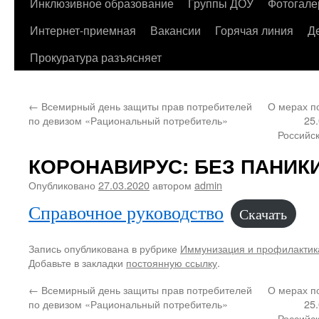
содержимому
Инклюзивное образование
Группы ДОУ
Фотогале
Интернет-приемная
Вакансии
Горячая линия
Д
Прокуратура разъясняет
←
Всемирный день защиты прав потребителей
О мерах п
по девизом «Рациональный потребитель»
25
Российс
КОРОНАВИРУС: БЕЗ ПАНИКИ
Опубликовано
27.03.2020
автором
admin
Справочное руководство
Скачать
Запись опубликована в рубрике
Иммунизация и профилактик
Добавьте в закладки
постоянную ссылку
.
←
Всемирный день защиты прав потребителей
О мерах п
по девизом «Рациональный потребитель»
25
Российс