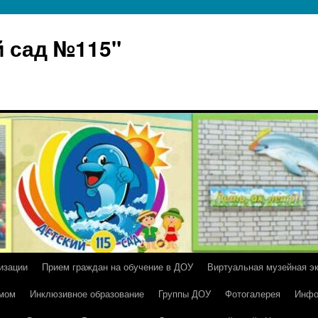
 сад №115"
изации
Прием граждан на обучение в ДОУ
Виртуальная музейная э
умом
Инклюзивное образование
Группы ДОУ
Фотогалерея
Инфо