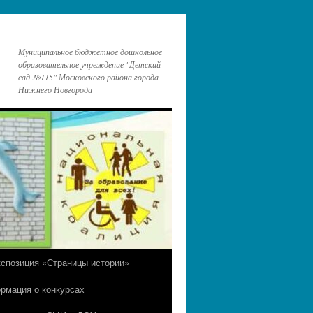
Муниципальное бюджетное дошкольное
образовательное учреждение "Детский
сад №115" Московского района города
Нижнего Новгорода
кспозиция «Страницы истории»
рмация о конкурсах