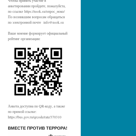
Чтобы принять участие в
анкетировании пройдите, пожалуйста,
по ссылке https://nsok.su/опрос_ноко/
По возникшим вопросам обращаться
по электронной почте info@nsok.su
Ваше мнение формирует официальный
рейтинг организации:
Анкета доступна по QR-коду, а также
по прямой ссылке:
https://bus.gov.ru/qrcode/rate/370310
ВМЕСТЕ ПРОТИВ ТЕРРОРА!