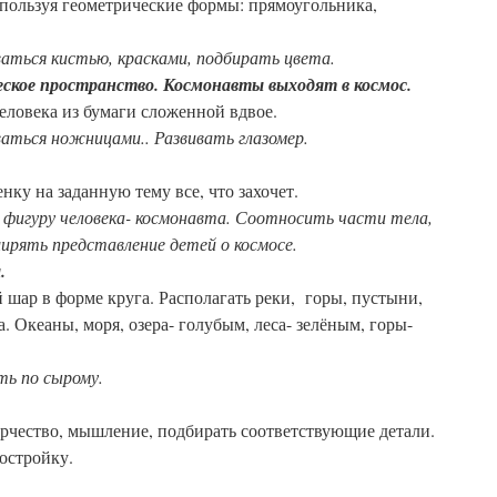
используя геометрические формы: прямоугольника,
ваться кистью, красками, подбирать цвета.
кое пространство. Космонавты выходят в космос.
человека из бумаги сложенной вдвое.
ваться ножницами.. Развивать глазомер.
нку на заданную тему все, что захочет.
 фигуру человека- космонавта. Соотносить части тела,
ирять представление детей о космосе.
.
й шар в форме круга. Располагать реки, горы, пустыни,
. Океаны, моря, озера- голубым, леса- зелёным, горы-
ть по сырому.
ворчество, мышление, подбирать соответствующие детали.
остройку.