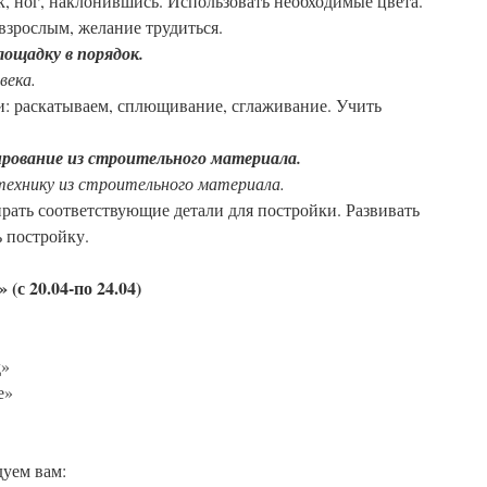
, ног, наклонившись. Использовать необходимые цвета.
взрослым, желание трудиться.
ощадку в порядок.
века.
и: раскатываем, сплющивание, сглаживание. Учить
ование из строительного материала.
ехнику из строительного материала.
ирать соответствующие детали для постройки. Развивать
 постройку.
с 20.04-по 24.04)
д»
е»
уем вам: