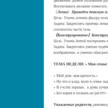
движении, разное положение рук
Воспитывать желание помогать 
《
Лепка
》
Приведём детскую пл
Цель: Учить лепить фигуру чело
Задача: Закреплять приёмы лепк
соотносить части тела.
《Конструирование》Конструир
Цель: Учить детей построить т
Задача: Закреплять умение подб
воображение, и умение обыграть
ТЕМА НЕДЕЛИ: » Моя семья » (
» Мой дом- моя крепость.»
» На что и клад, коли в семье ла
» В гостях хорошо, а дома лучш
» Без корня и полынь не растёт»
Уважаемые родители,
рекоменд