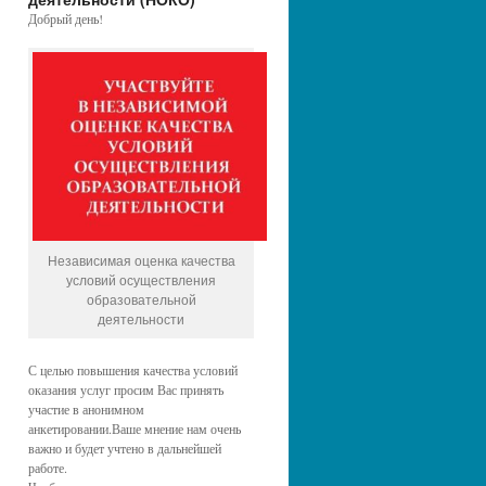
Добрый день!
Независимая оценка качества
условий осуществления
образовательной
деятельности
С целью повышения качества условий
оказания услуг просим Вас принять
участие в анонимном
анкетировании.Ваше мнение нам очень
важно и будет учтено в дальнейшей
работе.