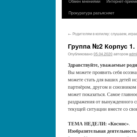
Обмен мнениями
Интернет-прием
содержимому
Прокуратура разъясняет
←
Родителям в копилку: слушаем, игра
Группа №2 Корпус 1.
Опубликовано
05.04.2020
автором
adm
Здравствуйте, уважаемые роди
Вы можете проявить себя осоз
можете стать для ваших детей и
партнёром, другом и союзником в
может показаться. Самое главно
раздражения от вынужденного с
текущей ситуации вместе со св
ТЕМА НЕДЕЛИ: «Космос»
.
Изобразительная деятельност