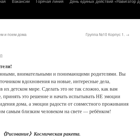
ная
Вакансии
Горячая линия
День единых действий «Навигатор д
ем и поем дома
Группа №10 Корпус 1.
→
in
тели!
нанными, внимательными и понимающими родителями. Вы
сточником вдохновения на новые, интересные дела,
 их детском мире. Сделать это не так сложно, как вам
е, принять это решение и начать испытывать НЕ эмоции
идения дома, а эмоции радости от совместного проживания
оим самым близким человеком на свете — ребёнком!
ь
《Рисование》Космическая ракета.