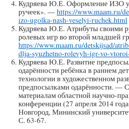
Кудряева Ю.Е. Оформление ИЗО 
ручеек». —
https://www.maam.ru/det
izo-ugolka-nash-veselyi-ruchek.html
Кудряева Ю.Е. Атрибуты своими 
ролевых игр во второй младшей г
https://www.maam.ru/detskijsad/atri
dlja-syuzhetno-rolevyh-igr-vo-vtoro
Кудряева Ю.Е. Развитие предпос
одарённости ребёнка в раннем де
технологии в художественном разв
предпосылками одарённости. — С
материалам областной научно-пр
конференции (27 апреля 2014 год
Новгород, Мининский университет,
С. 63-67.