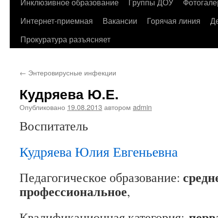
содержимому
Инклюзивное образование
Группы ДОУ
Фотогале
Интернет-приемная
Вакансии
Горячая линия
Д
Прокуратура разъясняет
←
Энтеровирусные инфекции
Кудряева Ю.Е.
Опубликовано
19.08.2013
автором
admin
Воспитатель
Кудряева Юлия Евгеньевна
средн
Педагогическое образование:
профессиональное
,
перв
Квалификационная категория: