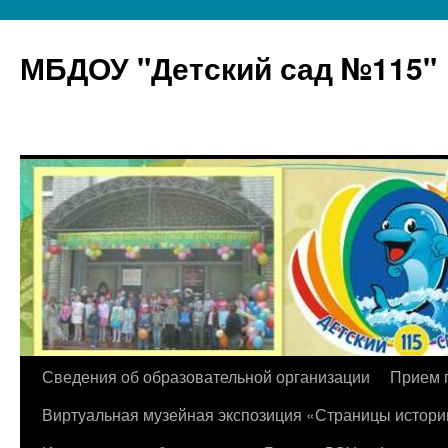
МБДОУ "Детский сад №115"
Перейти
Сведения об образовательной организации
Прием 
к
Виртуальная музейная экспозиция «Страницы истори