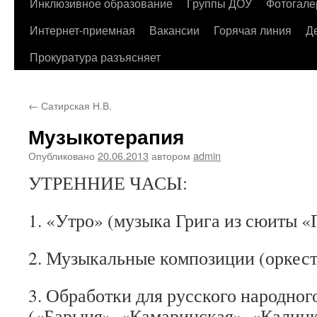
содержимому
Инклюзивное образование
Группы ДОУ
Фотогале
Интернет-приемная
Вакансии
Горячая линия
Д
Прокуратура разъясняет
←
Сатирская Н.В.
Музыкотерапия
Опубликовано
20.06.2013
автором
admin
УТРЕННИЕ ЧАСЫ:
1. «Утро» (музыка Грига из сюиты 
2. Музыкальные композиции (оркес
3. Обработки для русского народног
(«Барыня», «Камаринская», «Калинк