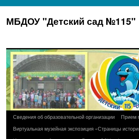
МБДОУ "Детский сад №115"
Перейти
Сведения об образовательной организации
Прием 
к
Виртуальная музейная экспозиция «Страницы истори