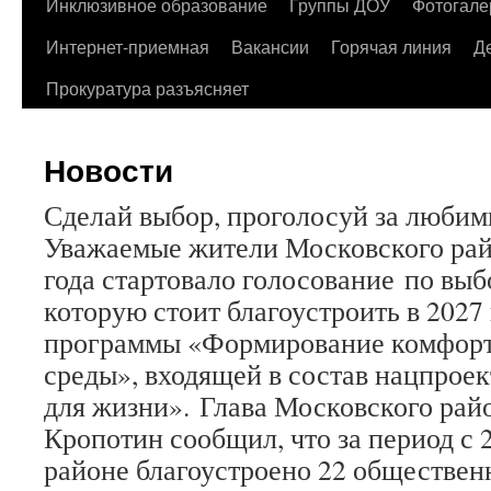
содержимому
Инклюзивное образование
Группы ДОУ
Фотогале
Интернет-приемная
Вакансии
Горячая линия
Д
Прокуратура разъясняет
Новости
Сделай выбор, проголосуй за любим
Уважаемые жители Московского райо
года стартовало голосование по выб
которую стоит благоустроить в 2027 
программы «Формирование комфорт
среды», входящей в состав нацпрое
для жизни». Глава Московского ра
Кропотин сообщил, что за период с 2
районе благоустроено 22 обществе