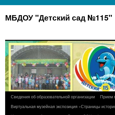
МБДОУ "Детский сад №115"
Перейти
Сведения об образовательной организации
Прием 
к
Виртуальная музейная экспозиция «Страницы истори