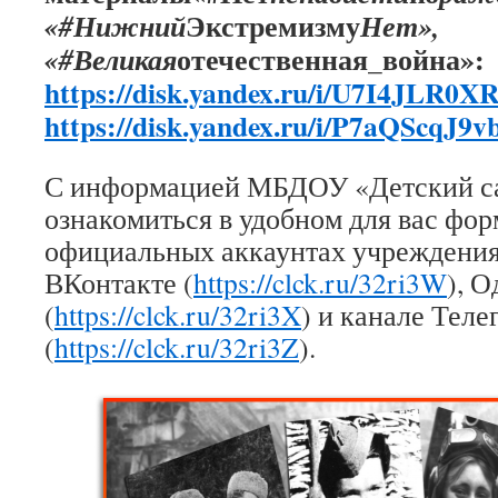
Экстремизму
«#Нижний
Нет»,
отечественная_война»:
«#Великая
https://disk.yandex.ru/i/U7I4JLR0
https://disk.yandex.ru/i/P7aQScqJ9
С информацией МБДОУ «Детский с
ознакомиться в удобном для вас фор
официальных аккаунтах учреждения
ВКонтакте (
https://clck.ru/32ri3W
), 
(
https://clck.ru/32ri3X
) и канале Тел
(
https://clck.ru/32ri3Z
).