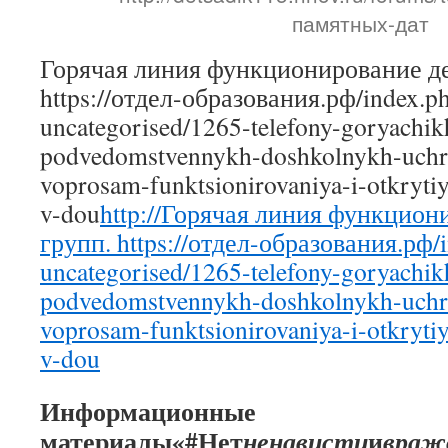
памятных-дат
Горячая линия функционирование д
https://отдел-образования.рф/index.p
uncategorised/1265-telefony-goryachikh
podvedomstvennykh-doshkolnykh-uchr
voprosam-funktsionirovaniya-i-otkryt
v-dou
http://Горячая линия функцио
групп. https://отдел-образования.рф/
uncategorised/1265-telefony-goryachikh
podvedomstvennykh-doshkolnykh-uchr
voprosam-funktsionirovaniya-i-otkryt
v-dou
Информационные
материалы«#Нет
и
ненависти
враж