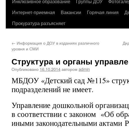
содержимому
Инклюзивное образование
Группы ДОУ
Фотогале
Интернет-приемная
Вакансии
Горячая линия
Д
Прокуратура разъясняет
←
Информация о ДОУ в изданиях различного
Ди
уровня и СМИ
Структура и органы управл
Опубликовано
16.10.2014
автором
admin
МБДОУ «Детский сад №115» стру
подразделений не имеет.
Управление дошкольной организац
в соответствии с законом «Об обр
иными
законодательными актами
Р