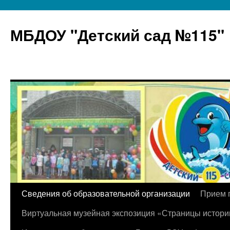
МБДОУ "Детский сад №115"
Перейти
Сведения об образовательной организации
Прием 
к
Виртуальная музейная экспозиция «Страницы истори