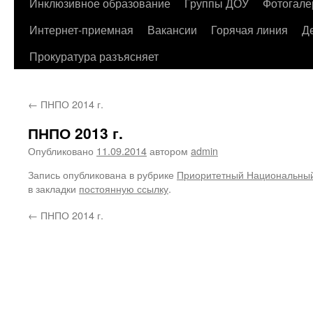
содержимому
Инклюзивное образование
Группы ДОУ
Фотогале
Интернет-приемная
Вакансии
Горячая линия
Д
Прокуратура разъясняет
←
ПНПО 2014 г.
ПНПО 2013 г.
Опубликовано
11.09.2014
автором
admin
Запись опубликована в рубрике
Приоритетный Национальный
в закладки
постоянную ссылку
.
←
ПНПО 2014 г.