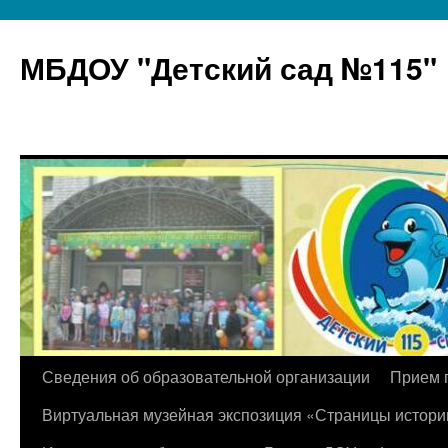
МБДОУ "Детский сад №115"
Перейти
Сведения об образовательной организации
Прием 
к
Виртуальная музейная экспозиция «Страницы истори