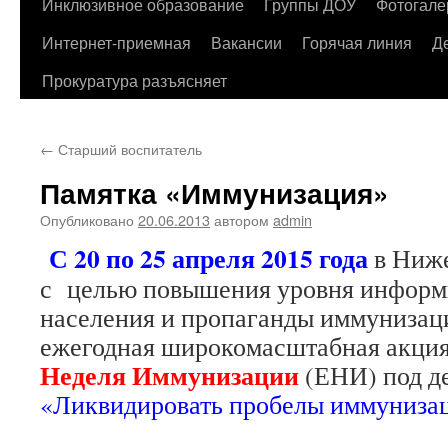
содержимому
Инклюзивное образование
Группы ДОУ
Фотогале
Интернет-приемная
Вакансии
Горячая линия
Д
Прокуратура разъясняет
←
Старший воспитатель
Памятка «Иммунизация»
Опубликовано
20.06.2013
автором
admin
С 20 по 25 апреля 2015 года
в Ниже
с целью повышения уровня информ
населения и пропаганды иммунизац
ежегодная широкомасштабная акц
Неделя Иммунизации
(ЕНИ) под д
«Ликвидировать пробелы иммуниза