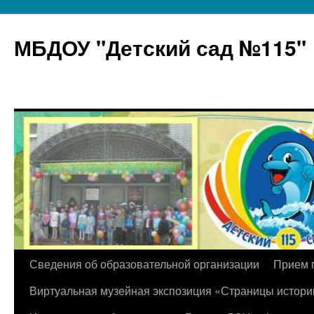
МБДОУ "Детский сад №115"
Перейти
Сведения об образовательной организации
Прием 
к
Виртуальная музейная экспозиция «Страницы истори