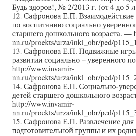
Будь здоров!, № 2/2013 г. (от 4 до 5 л
12. Сафронова Е.П. Взаимодействие 
по воспитанию социально уверенног
старшего дошкольного возраста. — ht
nn.ru/proekts/urza/inkl_obr/ped/p115_
13. Сафронова Е.П. Подвижные игры
развитии социально – уверенного п
http://www.invamir-
nn.ru/proekts/urza/inkl_obr/ped/p115_
14. Сафронова Е.П. Социально-увер
детей старшего дошкольного возрас
http://www.invamir-
nn.ru/proekts/urza/inkl_obr/ped/p115_
15. Сафронова Е.П. Развлечение для
подготовительной группы и их роди