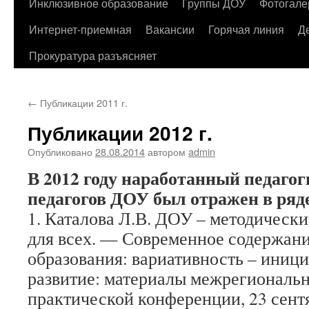
содержимому
Инклюзивное образование
Группы ДОУ
Фотогале
Интернет-приемная
Вакансии
Горячая линия
Д
Прокуратура разъясняет
←
Публикации 2011 г.
Публикации 2012 г.
Опубликовано
28.08.2014
автором
admin
В 2012 году наработанный педаго
педагогов ДОУ был отражен в ряд
1. Каталова Л.В. ДОУ – методически
для всех. — Современное содержан
образования: вариативность – иници
развитие: материалы межрегиональн
практической конференции, 23 сентя