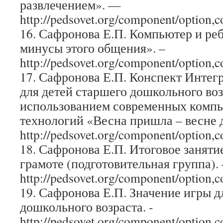
развлечением». —
http://pedsovet.org/component/option,
16. Сафронова Е.П. Компьютер и ре
минусы этого общения». –
http://pedsovet.org/component/option,
17. Сафронова Е.П. Конспект Интег
для детей старшего дошкольного воз
использованием современных комп
технологий «Весна пришла – весне д
http://pedsovet.org/component/option,
18. Сафронова Е.П. Итоговое заняти
грамоте (подготовительная группа).
http://pedsovet.org/component/option,
19. Сафронова Е.П. Значение игры д
дошкольного возраста. -
http://pedsovet.org/component/option,