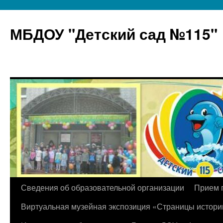
МБДОУ "Детский сад №115"
Перейти
Сведения об образовательной организации
Прием 
к
Виртуальная музейная экспозиция «Страницы истори