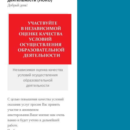
Добрый день!
Независимая оценка качества
условий осуществления
образовательной
деятельности
С целью повышения качества условий
оказания услуг просим Вас принять
участие в анонимном
анкетировании.Ваше мнение нам очень
важно и будет учтено в дальнейшей
работе.