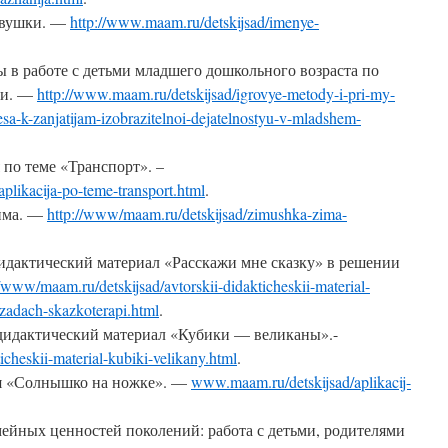
овушки. —
http://www.maam.ru/detskijsad/imenye-
 в работе с детьми младшего дошкольного возраста по
ти. —
http://www.maam.ru/detskijsad/igrovye-metody-i-pri-my-
resa-k-zanjatijam-izobrazitelnoi-dejatelnostyu-v-mladshem-
по теме «Транспорт». –
plikacija-po-teme-transport.html
.
зима. —
http://www/maam.ru/detskijsad/zimushka-zima-
идактический материал «Расскажи мне сказку» в решении
//www/maam.ru/detskijsad/avtorskii-didakticheskii-material-
zadach-skazkoterapi.html
.
дидактический материал «Кубики — великаны».-
cheskii-material-kubiki-velikany.html
.
я «Солнышко на ножке». —
www.maam.ru/detskijsad/aplikacij-
мейных ценностей поколений: работа с детьми, родителями