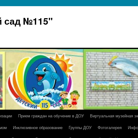
 сад №115"
изации
Прием граждан на обучение в ДОУ
Виртуальная музейная э
умом
Инклюзивное образование
Группы ДОУ
Фотогалерея
Инфо