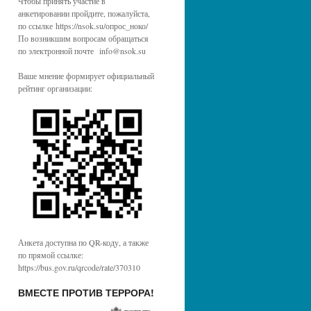
Чтобы принять участие в
анкетировании пройдите, пожалуйста,
по ссылке https://nsok.su/опрос_ноко/
По возникшим вопросам обращаться
по электронной почте info@nsok.su
Ваше мнение формирует официальный
рейтинг организации:
Анкета доступна по QR-коду, а также
по прямой ссылке:
https://bus.gov.ru/qrcode/rate/370310
ВМЕСТЕ ПРОТИВ ТЕРРОРА!