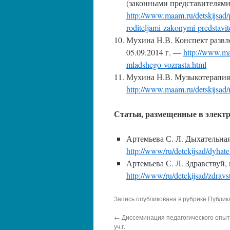
(законными представителями
http://www.maam.ru/detskijsad/
roditeljami-zakonymi-predstavi
Мухина Н.В. Конспект развл
05.09.2014 г. —
http://www.maa
mladshego-vozrasta.html
Мухина Н.В. Музыкотерапия 
http://www.maam.ru/detskijsad
Статьи, размещенные в элект
Артемьева С. Л. Дыхательна
http://www/ru/detckijsad/dyhat
Артемьева С. Л. Здравствуй,
http://www/ru/detckijsad/zdravs
Запись опубликована в рубрике
Публик
←
Диссеминация педагогического опыт
уч.г.