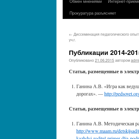
Обмен мнениями
Интернет-прием
содержимому
Прокуратура разъясняет
←
Диссеминация педагогического опыт
уч.г.
Публикации 2014-2015
Опубликовано
21.06.2015
автором
adm
Статьи, размещенные в электр
Ганина А.В. «Игра как веду
дорогах». —
http://pedsovet.o
Статьи, размещенные в элек
Ганина А.В. Методическая р
http://www.maam.ru/detskijsad/
kazhdyi-roditel-primer-dlja-pod