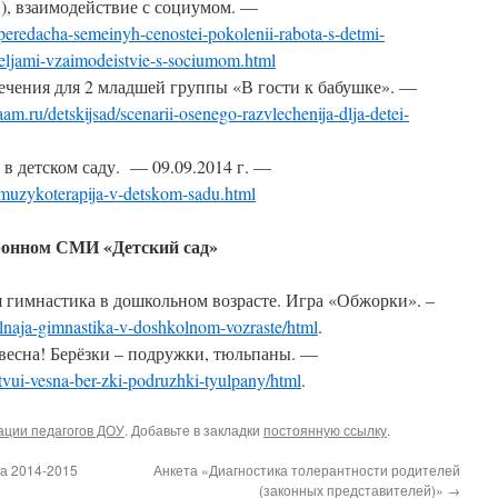
), взаимодействие с социумом. —
peredacha-semeinyh-cenostei-pokolenii-rabota-s-detmi-
teljami-vzaimodeistvie-s-sociumom.html
ечения для 2 младшей группы «В гости к бабушке». —
m.ru/detskijsad/scenarii-osenego-razvlechenija-dlja-detei-
в детском саду. — 09.09.2014 г. —
/muzykoterapija-v-detskom-sadu.html
ронном СМИ «Детский сад»
я гимнастика в дошкольном возрасте. Игра «Обжорки». –
elnaja-gimnastika-v-doshkolnom-vozraste/html
.
 весна! Берёзки – подружки, тюльпаны. —
tvui-vesna-ber-zki-podruzhki-tyulpany/html
.
ации педагогов ДОУ
. Добавьте в закладки
постоянную ссылку
.
а 2014-2015
Анкета «Диагностика толерантности родителей
(законных представителей)»
→