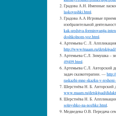
Градова А.Н. Именные ласк
laskovushki.html
.
Градова А.А Игровые приемы
изобразительной деятельнос
kak-sredstva-formirovanija-inte
doshkolnom-voz.html
.
Артемьева С. Л. Аппликация 
http://www/maam.ru/detskijsad/a
Артемьева С.Л. Зимушка – 
49409.html
.
Артемьева С.Л. Авторский д
задач сказкотерапии. —
http:
raskazhi-mne-skazku-v-resheni-
Шерстнёва Н. Б. Авторский 
www.maam.ru/detskijsad/didakti
Шерстнёва Н. Б. Аппликаци
solnyshko-na-nozhke.html
.
Медведева О.В. Передача се