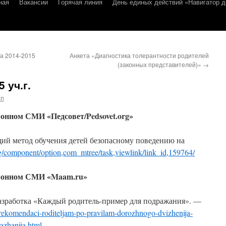
ная
Вакансии
Горячая линия
День единых действий «Навигатор д
а 2014-2015
Анкета «Диагностика толерантности родителей
(законных представителей)»
→
 уч.г.
in
онном СМИ «Педсовет/Pedsovet.org»
щий метод обучения детей безопасному поведению на
rg/component/option,com_mtree/task,viewlink/link_id,159764/
тронном СМИ «
M
aam.ru»
азработка «Каждый родитель-пример для подражания». —
rekomendaci-roditeljam-po-pravilam-dorozhnogo-dvizhenija-
razhanija.html
.