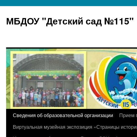
МБДОУ "Детский сад №115"
Перейти
Сведения об образовательной организации
Прием 
к
Виртуальная музейная экспозиция «Страницы истори