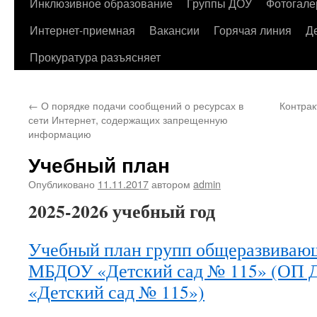
содержимому
Инклюзивное образование
Группы ДОУ
Фотогале
Интернет-приемная
Вакансии
Горячая линия
Д
Прокуратура разъясняет
←
О порядке подачи сообщений о ресурсах в
Контрак
сети Интернет, содержащих запрещенную
информацию
Учебный план
Опубликовано
11.11.2017
автором
admin
2025-2026 учебный год
Учебный план групп общеразвиваю
МБДОУ «Детский сад № 115» (ОП
«Детский сад № 115»)