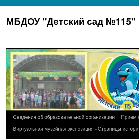
МБДОУ "Детский сад №115"
Перейти
Сведения об образовательной организации
Прием 
к
Виртуальная музейная экспозиция «Страницы истори