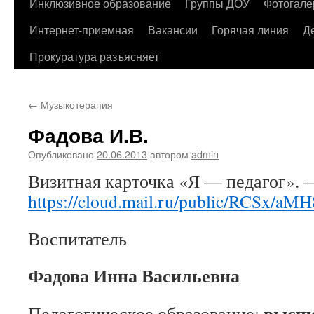
содержимому
Инклюзивное образование
Группы ДОУ
Фотогале
Интернет-приемная
Вакансии
Горячая линия
Д
Прокуратура разъясняет
←
Музыкотерапия
Фадова И.В.
Опубликовано
20.06.2013
автором
admin
Визитная карточка «Я — педагог». 
https://cloud.mail.ru/public/RCSx/aM
Воспитатель
Фадова
Инна Васильевна
высш
Педагогическое образование: