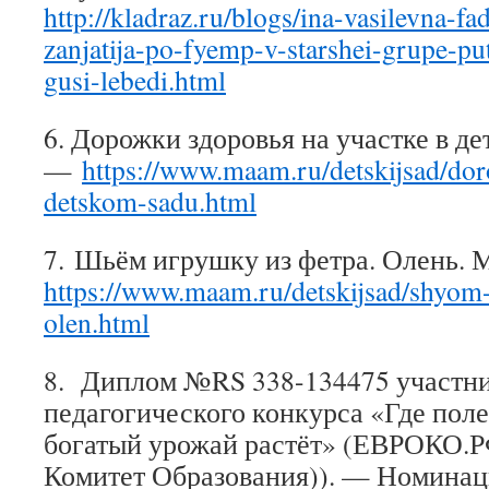
http://kladraz.ru/blogs/ina-vasilevna-f
zanjatija-po-fyemp-v-starshei-grupe-pu
gusi-lebedi.html
6. Дорожки здоровья на участке в де
—
https://www.maam.ru/detskijsad/dor
detskom-sadu.html
7. Шьём игрушку из фетра. Олень. 
https://www.maam.ru/detskijsad/shyom-
olen.html
8. Диплом №RS 338-134475 участн
педагогического конкурса «Где поле,
богатый урожай растёт» (ЕВРОКО
Комитет Образования)). — Номина