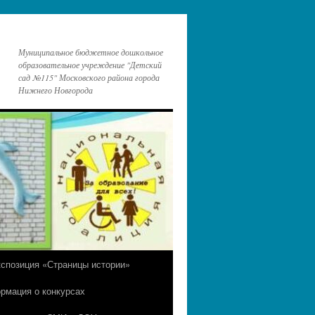
Муниципальное бюджетное дошкольное
образовательное учреждение "Детский
сад №115" Московского района города
Нижнего Новгорода
кспозиция «Страницы истории»
рмация о конкурсах