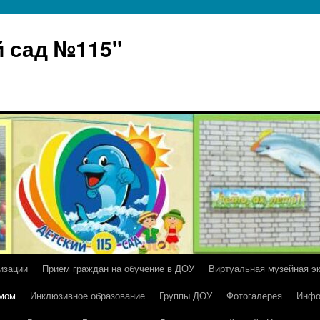
 сад №115"
изации
Прием граждан на обучение в ДОУ
Виртуальная музейная э
умом
Инклюзивное образование
Группы ДОУ
Фотогалерея
Инфо