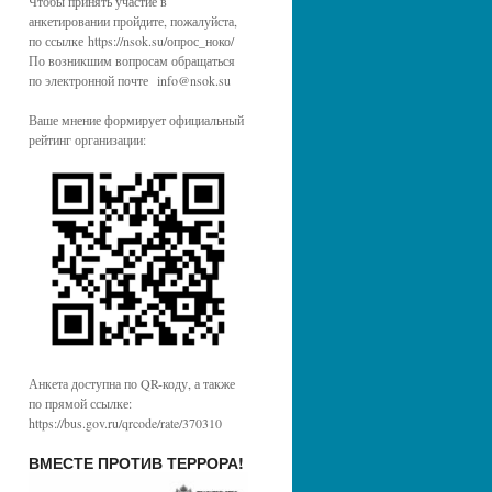
Чтобы принять участие в
анкетировании пройдите, пожалуйста,
по ссылке https://nsok.su/опрос_ноко/
По возникшим вопросам обращаться
по электронной почте info@nsok.su
Ваше мнение формирует официальный
рейтинг организации:
Анкета доступна по QR-коду, а также
по прямой ссылке:
https://bus.gov.ru/qrcode/rate/370310
ВМЕСТЕ ПРОТИВ ТЕРРОРА!