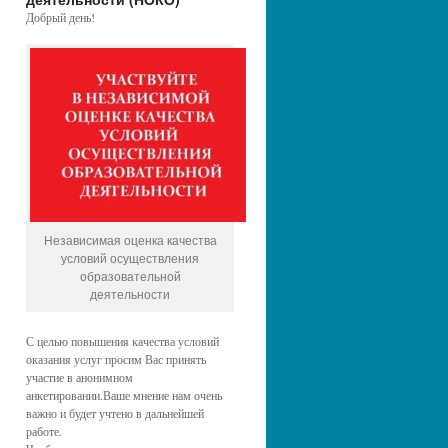
Добрый день!
Независимая оценка качества
условий осуществления
образовательной
деятельности
С целью повышения качества условий
оказания услуг просим Вас принять
участие в анонимном
анкетировании.Ваше мнение нам очень
важно и будет учтено в дальнейшей
работе.