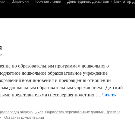
ная
Вакансии
Горячая линия
День единых действий «Навигатор д
я
in
чение по образовательным программам дошкольного
юджетное дошкольное образовательное учреждение
формления возникновения и прекращения отношений
ым дошкольным образовательным учреждением «Детский
онными представителями) несовершеннолетних …
Читать
 (перевода) обучающихся
,
Обработка персональных данных
,
Правила
У
|
Оставить комментарий