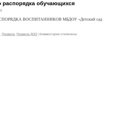
о распорядка обучающихся
in
ПОРЯДКА ВОСПИТАННИКОВ МБДОУ «Детский сад
к
ы
,
Правила
,
Правила ДОО
|
Комментарии
отключены
записи
Правила
внутреннего
распорядка
обучающихся