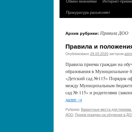
Обмен мнениями
Интернет-прием
содержимому
Прокуратура разъясняет
Правила ДОО
Архив рубрики:
Правила и положени
Опубликовано
29.05.2020
автором
adm
Правила приема граждан на обу
образования в Муниципальное б
«Детский сад №115» Порядок о
между Муниципальным бюджетн
сад № 115» и родителями (зак
далее
→
Рубрика:
Вакантные места для приема
ДОО
,
Прием граждан на обучение в ДО