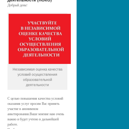
Добрый день!
Независимая оценка качества
условий осуществления
образовательной
деятельности
С целью повышения качества условий
оказания услуг просим Вас принять
участие в анонимном
анкетировании.Ваше мнение нам очень
важно и будет учтено в дальнейшей
работе.