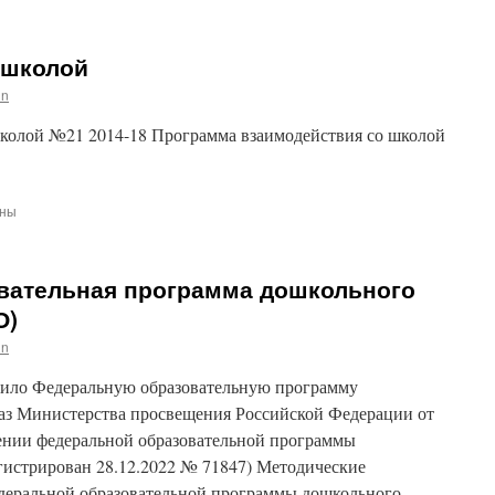
ТНР)
ательная
ма
 школой
ного
ания
in
колой №21 2014-18 Программа взаимодействия со школой
й
ены
венность
вательная программа дошкольного
О)
in
ило Федеральную образовательную программу
аз Министерства просвещения Российской Федерации от
ении федеральной образовательной программы
гистрирован 28.12.2022 № 71847) Методические
деральной образовательной программы дошкольного