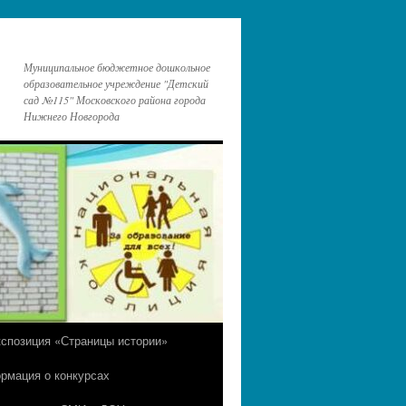
Муниципальное бюджетное дошкольное
образовательное учреждение "Детский
сад №115" Московского района города
Нижнего Новгорода
кспозиция «Страницы истории»
рмация о конкурсах