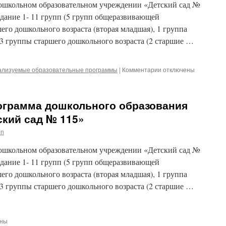
школьном образовательном учреждении «Детский сад №
дание 1- 11 групп (5 групп общеразвивающей
его дошкольного возраста (вторая младшая), 1 группа
 3 группы старшего дошкольного возраста (2 старшие …
к
ализуемые образовательные программы
|
Комментарии
отключены
записи
Адаптированная
образовательная
ограмма дошкольного образования
программа
дошкольного
ский сад № 115»
образования
in
для
обучающихся
школьном образовательном учреждении «Детский сад №
с
тяжелыми
дание 1- 11 групп (5 групп общеразвивающей
нарушениями
его дошкольного возраста (вторая младшая), 1 группа
речи
 3 группы старшего дошкольного возраста (2 старшие …
(АОП
ДО
для
обучающихся
ены
с