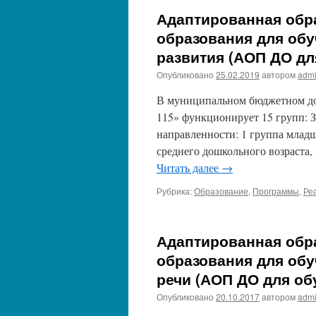
Адаптированная обр
образования для об
развития (АОП ДО дл
Опубликовано
25.02.2019
автором
adm
В муниципальном бюджетном до
115» функционирует 15 групп: З
направленности: 1 группа младш
среднего дошкольного возраста,
Читать далее
→
Рубрика:
Образование
,
Программы
,
Ре
Адаптированная обр
образования для об
речи (АОП ДО для об
Опубликовано
20.10.2017
автором
adm