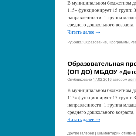
В муниципальном бюджетном до
115» функционирует 15 групп: З
направленности: 1 группа младш
среднего дошкольного возраста,
Читать далее
→
Рубрика:
Образование
,
Программы
,
Ре
Образовательная пр
(ОП ДО) МБДОУ «Дет
Опубликовано
17.02.2016
автором
adm
В муниципальном бюджетном до
115» функционирует 15 групп: З
направленности: 1 группа младш
среднего дошкольного возраста,
Читать далее
→
к
Другие галереи
|
Комментарии
отключ