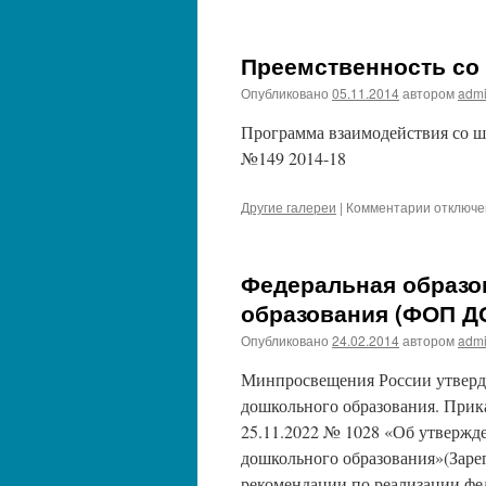
записи
Образов
програм
Преемственность со
дошколь
образов
Опубликовано
05.11.2014
автором
adm
(ОП
ДО)
Программа взаимодействия со ш
МБДОУ
№149 2014-18
«Детски
сад
№
к
Другие галереи
|
Комментарии
отключ
115»
записи
Преемст
со
Федеральная образо
школой
образования (ФОП Д
Опубликовано
24.02.2014
автором
adm
Минпросвещения России утверд
дошкольного образования. Прик
25.11.2022 № 1028 «Об утвержд
дошкольного образования»(Заре
рекомендации по реализации фе