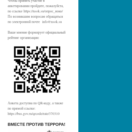
Чтобы принять участие в
анкетировании пройдите, пожалуйста,
по ссылке https://nsok.su/опрос_ноко/
По возникшим вопросам обращаться
по электронной почте info@nsok.su
Ваше мнение формирует официальный
рейтинг организации:
Анкета доступна по QR-коду, а также
по прямой ссылке:
https://bus.gov.ru/qrcode/rate/370310
ВМЕСТЕ ПРОТИВ ТЕРРОРА!