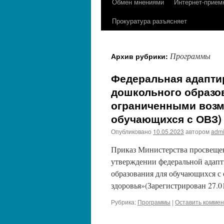
Обмен мнениями
Интернет-прием
содержимому
Прокуратура разъясняет
Программы
Архив рубрики:
Федеральная адапти
дошкольного образо
ограниченными возм
обучающихся с ОВЗ)
Опубликовано
10.05.2023
автором
adm
Приказ Министерства просвещен
утверждении федеральной адап
образования для обучающихся 
здоровья»(Зарегистрирован 27.0
Рубрика:
Программы
|
Оставить комме