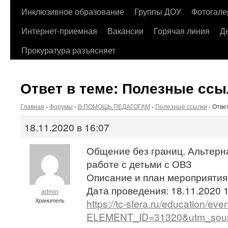
содержимому
Инклюзивное образование
Группы ДОУ
Фотогале
Интернет-приемная
Вакансии
Горячая линия
Д
Прокуратура разъясняет
Ответ в теме: Полезные ссы
Главная
›
Форумы
›
В ПОМОЩЬ ПЕДАГОГАМ
›
Полезные ссылки
›
Отве
18.11.2020 в 16:07
Общение без границ. Альтерн
работе с детьми с ОВЗ
Описание и план мероприятия
Дата проведения: 18.11.2020 1
admin
Хранитель
https://tc-sfera.ru/education/eve
ELEMENT_ID=31320&utm_sour