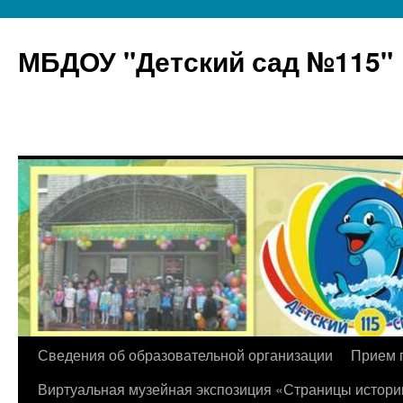
МБДОУ "Детский сад №115"
Перейти
Сведения об образовательной организации
Прием 
к
Виртуальная музейная экспозиция «Страницы истори