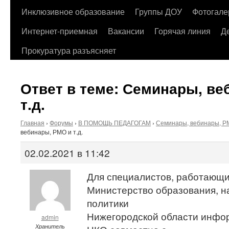
содержимому
Инклюзивное образование
Группы ДОУ
Фотогале
Интернет-приемная
Вакансии
Горячая линия
Д
Прокуратура разъясняет
Ответ в теме: Семинары, ве
т.д.
Главная
›
Форумы
›
В ПОМОЩЬ ПЕДАГОГАМ
›
Семинары, вебинары, РМ
вебинары, РМО и т.д.
02.02.2021 в 11:42
Для специалистов, работающи
Министерство образования, н
политики
Нижегородской области инфор
admin
Хранитель