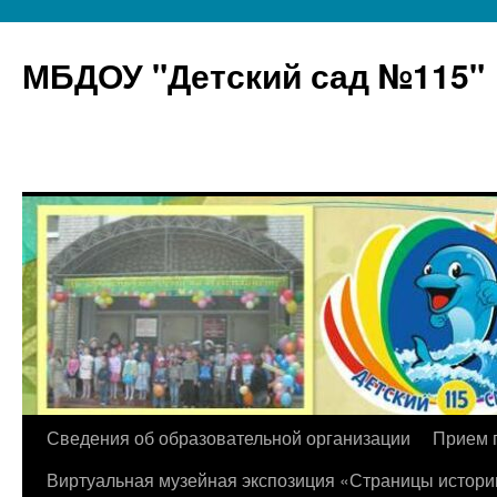
МБДОУ "Детский сад №115"
Перейти
Сведения об образовательной организации
Прием 
к
Виртуальная музейная экспозиция «Страницы истори