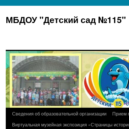
МБДОУ "Детский сад №115"
Перейти
Сведения об образовательной организации
Прием 
к
Виртуальная музейная экспозиция «Страницы истори