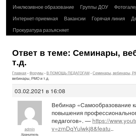
содержимому
Инклюзивное образование
Группы ДОУ
Фотогале
Интернет-приемная
Вакансии
Горячая линия
Д
Прокуратура разъясняет
Ответ в теме: Семинары, ве
т.д.
Главная
›
Форумы
›
В ПОМОЩЬ ПЕДАГОГАМ
›
Семинары, вебинары, РМ
вебинары, РМО и т.д.
03.02.2021 в 16:08
Вебинар «Самообразование ка
повышения профессиональног
педагогов». —
https://www.you
v=zmDqYulwkj8&featu
..
admin
Хранитель