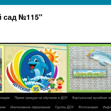
 сад №115"
изации
Прием граждан на обучение в ДОУ
Виртуальная музейная э
умом
Инклюзивное образование
Группы ДОУ
Фотогалерея
Инфо