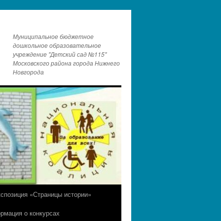
Муниципальное бюджетное
дошкольное образовательное
учреждение "Детский сад №115"
Московского района города Нижнего
Новгорода
кспозиция «Страницы истории»
рмация о конкурсах