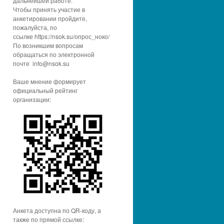
дальнейшей работе.
Чтобы принять участие в
анкетировании пройдите,
пожалуйста, по
ссылке https://nsok.su/опрос_ноко/
По возникшим вопросам
обращаться по электронной
почте info@nsok.su
Ваше мнение формирует
официальный рейтинг
организации:
Анкета доступна по QR-коду, а
также по прямой ссылке: