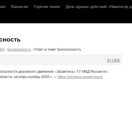
ная
Вакансии
Горячая линия
День единых действий «Навигатор д
асность
ЛИ!
›
Безопасность
›
Ответ в теме: Безопасность
#11308
опасности дорожного движения «Засветись» ГУ МВД России по
бласти, октябрь-ноябрь 2020 г. —
https://mintrans.government-