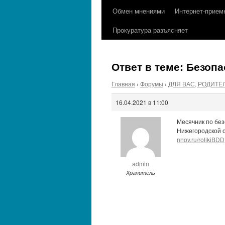
содержимому
Обмен мнениями
Интернет-прием
Прокуратура разъясняет
Ответ в теме: Безоп
Главная
›
Форумы
›
ДЛЯ ВАС, РОДИТЕ
16.04.2021 в 11:00
Месячник по без
Нижегородской о
nnov.ru/rolikiBDD
admin
Хранитель