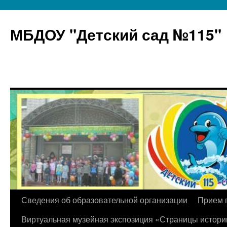
МБДОУ "Детский сад №115"
Перейти
Сведения об образовательной организации
Прием 
к
Виртуальная музейная экспозиция «Страницы истори