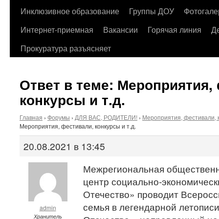
содержимому
Инклюзивное образование
Группы ДОУ
Фотогале
Интернет-приемная
Вакансии
Горячая линия
Д
Прокуратура разъясняет
Ответ в теме: Мероприятия,
конкурсы и т.д.
Главная
›
Форумы
›
ДЛЯ ВАС, РОДИТЕЛИ!
›
Мероприятия, фестивали, к
Мероприятия, фестивали, конкурсы и т.д.
20.08.2021 в 13:45
Межрегиональная общественн
центр социально-экономическ
Отечество» проводит Всерос
семья в легендарной летопис
admin
Хранитель