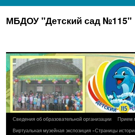
МБДОУ "Детский сад №115"
Перейти
Сведения об образовательной организации
Прием 
к
Виртуальная музейная экспозиция «Страницы истори