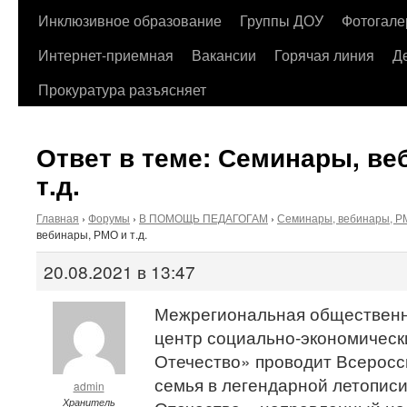
содержимому
Инклюзивное образование
Группы ДОУ
Фотогале
Интернет-приемная
Вакансии
Горячая линия
Д
Прокуратура разъясняет
Ответ в теме: Семинары, ве
т.д.
Главная
›
Форумы
›
В ПОМОЩЬ ПЕДАГОГАМ
›
Семинары, вебинары, РМ
вебинары, РМО и т.д.
20.08.2021 в 13:47
Межрегиональная общественн
центр социально-экономическ
Отечество» проводит Всерос
семья в легендарной летопис
admin
Хранитель