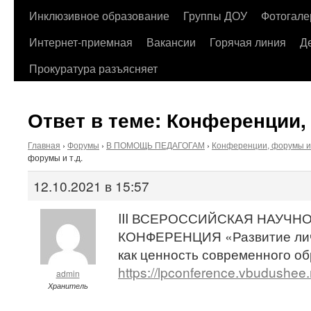
содержимому
Инклюзивное образование
Группы ДОУ
Фотогале
Интернет-приемная
Вакансии
Горячая линия
Д
Прокуратура разъясняет
Ответ в теме: Конференции,
Главная
›
Форумы
›
В ПОМОЩЬ ПЕДАГОГАМ
›
Конференции, форумы и 
форумы и т.д.
12.10.2021 в 15:57
III ВСЕРОССИЙСКАЯ НАУЧН
КОНФЕРЕНЦИЯ «Развитие лич
как ценность современного о
https://lpconference.vbudushee.
admin
Хранитель