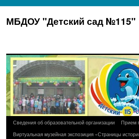
МБДОУ "Детский сад №115"
Перейти
Сведения об образовательной организации
Прием 
к
Виртуальная музейная экспозиция «Страницы истори