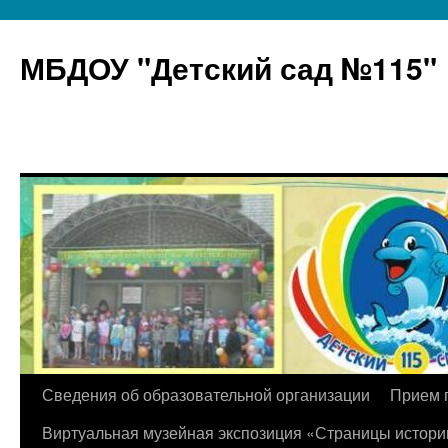
МБДОУ "Детский сад №115"
Перейти
Сведения об образовательной организации
Прием 
к
Виртуальная музейная экспозиция «Страницы истори