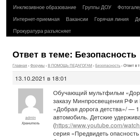
содержимому
Инклюзивное образование
Группы ДОУ
Фотогале
Интернет-приемная
Вакансии
Горячая линия
Д
Прокуратура разъясняет
Ответ в теме: Безопасность
Главная
›
Форумы
›
В ПОМОЩЬ ПЕДАГОГАМ
›
Безопасность
›
Ответ в 
13.10.2021 в 18:01
Обучающий мультфильм «Дор
заказу Минпросвещения РФ и 
«Добрая дорога детства»/ — 1
автомобиль. Детские удержив
admin
Хранитель
(
https://www.youtube.com/wat
серия «Предвидеть опасность