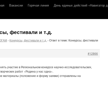
ная
Вакансии
Горячая линия
День единых действий «Навигатор д
сы, фестивали и т.д.
ОГАМ
›
Конкурсы, фестивали и т.д.
›
Ответ в теме: Конкурсы, фестивали
#12866
ять участие в Региональном конкурсе научно-исследовательских,
творческих работ «Родина у нас одна».
 материалы (положение и форму заявки) отправлены на