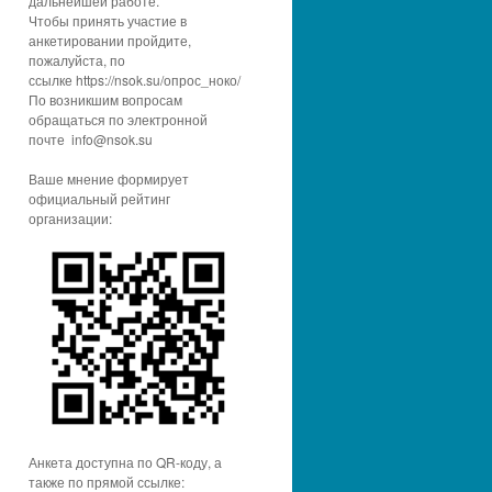
дальнейшей работе.
Чтобы принять участие в
анкетировании пройдите,
пожалуйста, по
ссылке https://nsok.su/опрос_ноко/
По возникшим вопросам
обращаться по электронной
почте info@nsok.su
Ваше мнение формирует
официальный рейтинг
организации:
Анкета доступна по QR-коду, а
также по прямой ссылке: