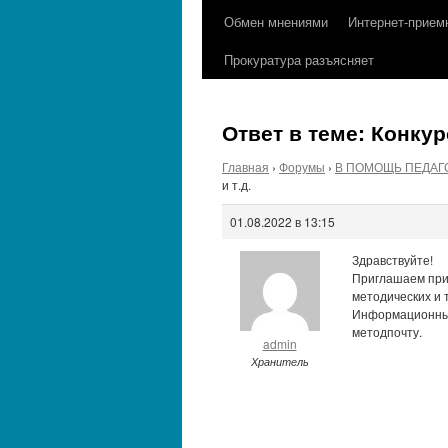
содержимому
Обмен мнениями
Интернет-прием
Прокуратура разъясняет
Ответ в теме: Конкур
Главная
›
Форумы
›
В ПОМОЩЬ ПЕДАГ
и т.д.
01.08.2022 в 13:15
Здравствуйте!
Приглашаем прин
методических и 
Информационные
методпочту.
admin
Хранитель