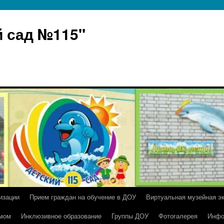
 сад №115"
изации
Прием граждан на обучение в ДОУ
Виртуальная музейная э
умом
Инклюзивное образование
Группы ДОУ
Фотогалерея
Инфо