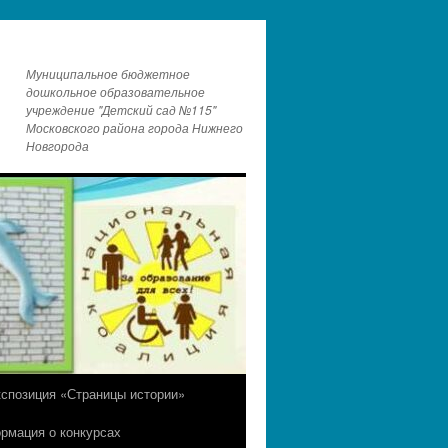
Муниципальное бюджетное
дошкольное образовательное
учреждение "Детский сад №115"
Московского района города Нижнего
Новгорода
кспозиция «Страницы истории»
рмация о конкурсах