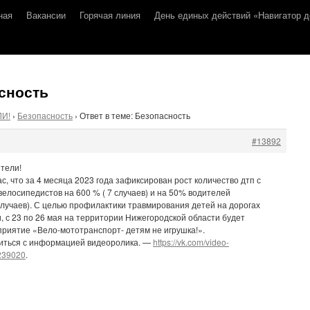
ная
Вакансии
Горячая линия
День единых действий «Навигатор д
асность
ЛИ!
›
Безопасность
›
Ответ в теме: Безопасность
#13892
тели!
, что за 4 месяца 2023 года зафиксирован рост количество дтп с
велосипедистов на 600 % ( 7 случаев) и на 50% водителей
случаев). С целью профилактики травмирования детей на дорогах
и, с 23 по 26 мая на территории Нижегородской области будет
риятие «Вело-мототранспорт- детям не игрушка!».
иться с информацией видеоролика. —
https://vk.com/video-
239020
.