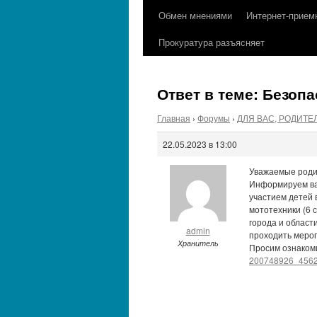
содержимому
Обмен мнениями
Интернет-прием
Прокуратура разъясняет
Ответ в теме: Безоп
Главная
›
Форумы
›
ДЛЯ ВАС, РОДИТЕ
22.05.2023 в 13:00
Уважаемые роди
Информируем вас
участием детей 
мототехники (6 
города и област
admin
проходить мероп
Хранитель
Просим ознаком
200748926_456