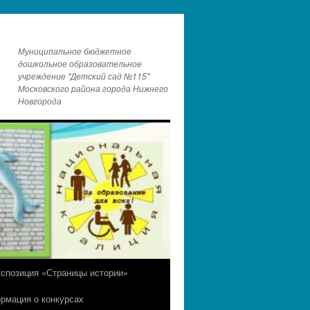
Муниципальное бюджетное
дошкольное образовательное
учреждение "Детский сад №115"
Московского района города Нижнего
Новгорода
кспозиция «Страницы истории»
рмация о конкурсах