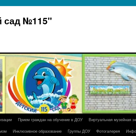
 сад №115"
изации
Прием граждан на обучение в ДОУ
Виртуальная музейная э
умом
Инклюзивное образование
Группы ДОУ
Фотогалерея
Инфо