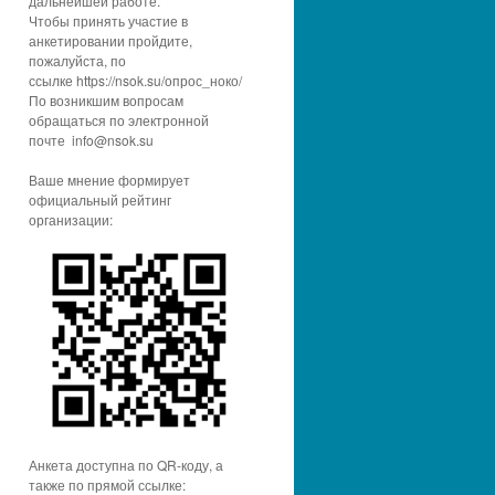
дальнейшей работе.
Чтобы принять участие в
анкетировании пройдите,
пожалуйста, по
ссылке https://nsok.su/опрос_ноко/
По возникшим вопросам
обращаться по электронной
почте info@nsok.su
Ваше мнение формирует
официальный рейтинг
организации:
Анкета доступна по QR-коду, а
также по прямой ссылке: