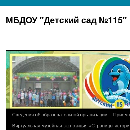
МБДОУ "Детский сад №115"
Перейти
Сведения об образовательной организации
Прием 
к
Виртуальная музейная экспозиция «Страницы истори