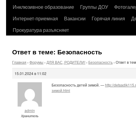
содержимому
Инклюзивное образование
Группы ДОУ
Фотогале
Интернет-приемная
Вакансии
Горячая линия
Д
Прокуратура разъясняет
Ответ в теме: Безопасность
Главная
›
Форумы
›
ДЛЯ ВАС, РОДИТЕЛИ!
›
Безопасность
›
Ответ в те
15.01.2024 в 11:02
Безопасность детей зимой. —
http://detsadik11
зимой.html
admin
Хранитель