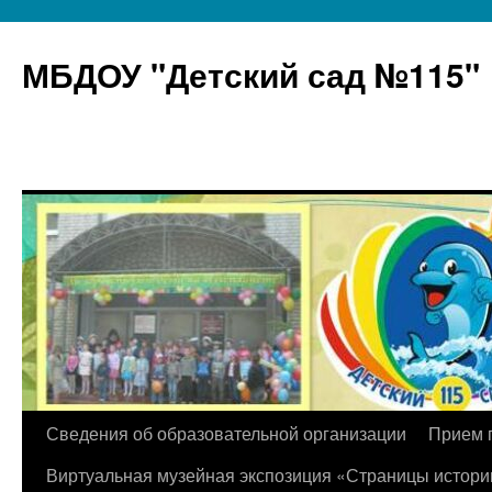
МБДОУ "Детский сад №115"
Перейти
Сведения об образовательной организации
Прием 
к
Виртуальная музейная экспозиция «Страницы истори