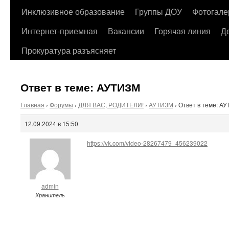
содержимому
Инклюзивное образование
Группы ДОУ
Фотогале
Интернет-приемная
Вакансии
Горячая линия
Д
Прокуратура разъясняет
Ответ в теме: АУТИЗМ
Главная
›
Форумы
›
ДЛЯ ВАС, РОДИТЕЛИ!
›
АУТИЗМ
›
Ответ в теме: А
12.09.2024 в 15:50
https://vk.com/video-28267479_456239022
admin
Хранитель