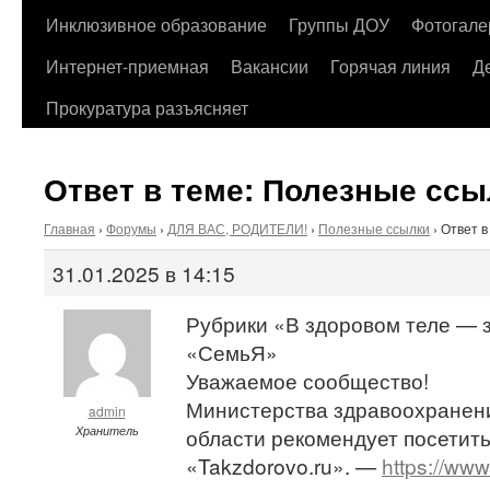
содержимому
Инклюзивное образование
Группы ДОУ
Фотогале
Интернет-приемная
Вакансии
Горячая линия
Д
Прокуратура разъясняет
Ответ в теме: Полезные ссы
Главная
›
Форумы
›
ДЛЯ ВАС, РОДИТЕЛИ!
›
Полезные ссылки
›
Ответ в
31.01.2025 в 14:15
Рубрики «В здоровом теле — 
«СемьЯ»
Уважаемое сообщество!
Министерства здравоохранен
admin
Хранитель
области рекомендует посетить
«Takzdorovo.ru». —
https://www