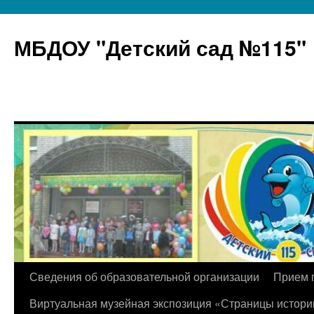
МБДОУ "Детский сад №115"
Перейти
Сведения об образовательной организации
Прием 
к
Виртуальная музейная экспозиция «Страницы истори