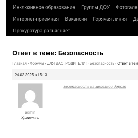
содержимому
Инклюзивное образование
Группы ДОУ
Фотогале
Интернет-приемная
Вакансии
Горячая линия
Д
Прокуратура разъясняет
Ответ в теме: Безопасность
Главная
›
Форумы
›
ДЛЯ ВАС, РОДИТЕЛИ!
›
Безопасность
›
Ответ в те
24.02.2025 в 15:13
Безопасность на железной дороге
admin
Хранитель