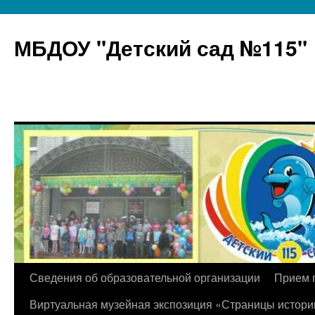
МБДОУ "Детский сад №115"
Перейти
Сведения об образовательной организации
Прием 
к
Виртуальная музейная экспозиция «Страницы истори