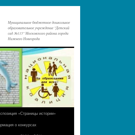
Муниципальное бюджетное дошкольное
образовательное учреждение "Детский
сад №115" Московского района города
Нижнего Новгорода
кспозиция «Страницы истории»
рмация о конкурсах