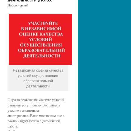
Добрый день!
Независимая оценка качества
условий осуществления
образовательной
деятельности
С целью повышения качества условий
оказания услуг просим Вас принять
участие в анонимном
анкетировании.Ваше мнение нам очень
важно и будет учтено в дальнейшей
работе.