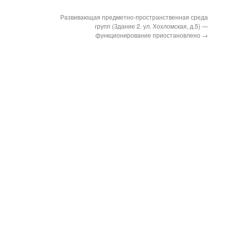
Развивающая предметно-пространственная среда
групп (Здание 2. ул. Хохломская, д.5) —
функционирование приостановлено
→