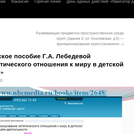
ная
Вакансии
Горячая линия
День единых действий «Навигатор д
Развивающая предметно-пространственная среда
групп (Здание 2. ул. Хохломская, д.5) —
функционирование приостановлено
→
кое пособие Г.А. Лебедевой
ического отношения к миру в детской
и»
in