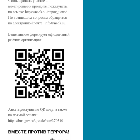
Чтобы принять участие в
анкетировании пройдите, пожалуйста,
по ссылке https://nsok.su/опрос_ноко/
По возникшим вопросам обращаться
по электронной почте info@nsok.su
Ваше мнение формирует официальный
рейтинг организации:
Анкета доступна по QR-коду, а также
по прямой ссылке:
https://bus.gov.ru/qrcode/rate/370310
ВМЕСТЕ ПРОТИВ ТЕРРОРА!