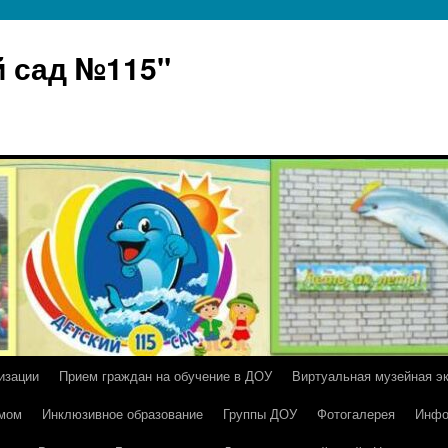
 сад №115"
изации
Прием граждан на обучение в ДОУ
Виртуальная музейная э
умом
Инклюзивное образование
Группы ДОУ
Фотогалерея
Инфо