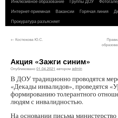
содержимому
Инклюзивное образование
Группы ДОУ
Фотогале
Интернет-приемная
Вакансии
Горячая линия
Д
Прокуратура разъясняет
←
Костюкова Ю.С.
Прави
образова
Акция «Зажги синим»
Опубликовано
01.04.2021
автором
admin
В ДОУ традиционно проводятся мер
«Декады инвалидов», проведятся «У
формированию толерантного отноше
людям с инвалидностью.
На основании письма министерство 