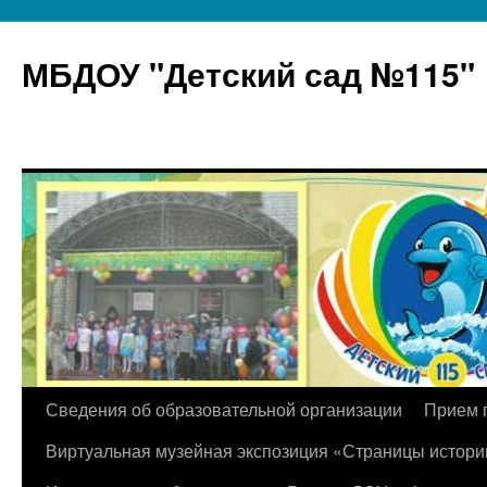
МБДОУ "Детский сад №115"
Перейти
Сведения об образовательной организации
Прием 
к
Виртуальная музейная экспозиция «Страницы истори