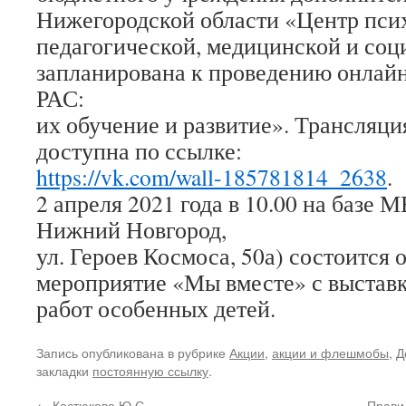
Нижегородской области «Центр пси
педагогической, медицинской и со
запланирована к проведению онлайн
РАС:
их обучение и развитие». Трансляци
доступна по ссылке:
https://vk.com/wall-185781814_2638
.
2 апреля 2021 года в 10.00 на базе
Нижний Новгород,
ул. Героев Космоса, 50а) состоится
мероприятие «Мы вместе» с выстав
работ особенных детей.
Запись опубликована в рубрике
Акции
,
акции и флешмобы
,
Д
закладки
постоянную ссылку
.
←
Костюкова Ю.С.
Прави