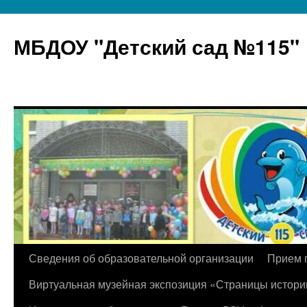
МБДОУ "Детский сад №115"
Перейти
Сведения об образовательной организации
Прием 
к
Виртуальная музейная экспозиция «Страницы истори