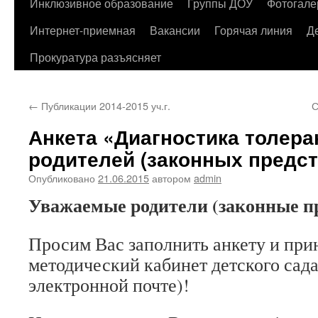
содержимому
Инклюзивное образование
Группы ДОУ
Фотогале
Интернет-приемная
Вакансии
Горячая линия
Д
Прокуратура разъясняет
←
Публикации 2014-2015 уч.г.
С
Анкета «Диагностика толера
родителей (законных предст
Опубликовано
21.06.2015
автором
admin
Уважаемые родители (законные п
Просим Вас заполнить анкету и при
методический кабинет детского сада
электронной почте)!