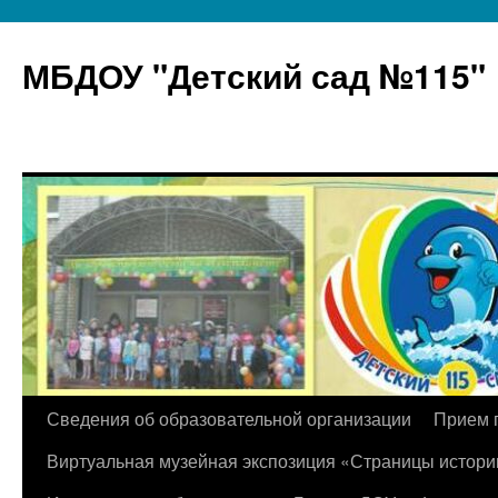
МБДОУ "Детский сад №115"
Перейти
Сведения об образовательной организации
Прием 
к
Виртуальная музейная экспозиция «Страницы истори