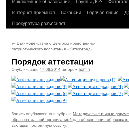
содержимому
Инклюзивное образование
Группы ДОУ
Фотогале
Интернет-приемная
Вакансии
Горячая линия
Д
Прокуратура разъясняет
←
Взаимодействие с Центром нравственно-
патриотического воспитания «Китеж-град»
Порядок аттестации
Опубликовано
17.06.2014
автором
admin
Запись опубликована в рубрике
Методические и иные докуме
образовательной организацией для обеспечения образовате
закладки
постоянную ссылку
.