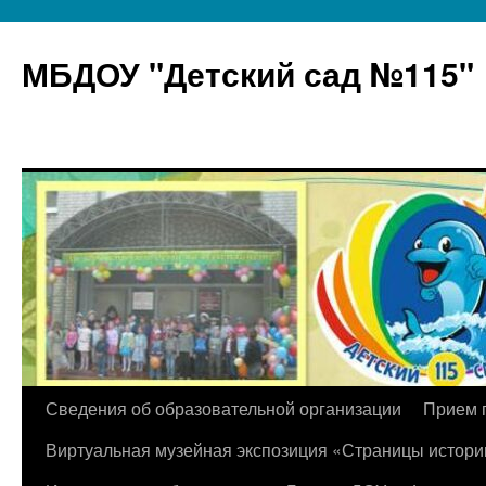
МБДОУ "Детский сад №115"
Перейти
Сведения об образовательной организации
Прием 
к
Виртуальная музейная экспозиция «Страницы истори