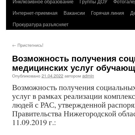
содержимому
Инклюзивное образование
Группы ДОУ
Фотогале
Интернет-приемная
Вакансии
Горячая линия
Д
Прокуратура разъясняет
←
Пристегнись!
Возможность получения соц
медицинских услуг обучающ
Опубликовано
21.04.2022
автором
admin
Возможность получения социальны
услуг в рамках реализации комплек
людей с РАС, утвержденной распор
Правительства Нижегородской обла
11.09.2019 г.: