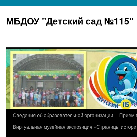
МБДОУ "Детский сад №115"
Перейти
Сведения об образовательной организации
Прием 
к
Виртуальная музейная экспозиция «Страницы истори