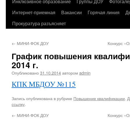
содержимому
Инклюзивное образование
Группы ДОУ
Фотогале
Интернет-приемная
Вакансии
Горячая линия
Д
Прокуратура разъясняет
←
МИНИ-ФОК ДОУ
Конкурс «О
График повышения квалифи
2014 г.
Опубликовано
31.10.2014
автором
admin
КПК МБДОУ №115
Запись опубликована в рубрике
Повышение квалификации
. 
ссылку
.
←
МИНИ-ФОК ДОУ
Конкурс «О