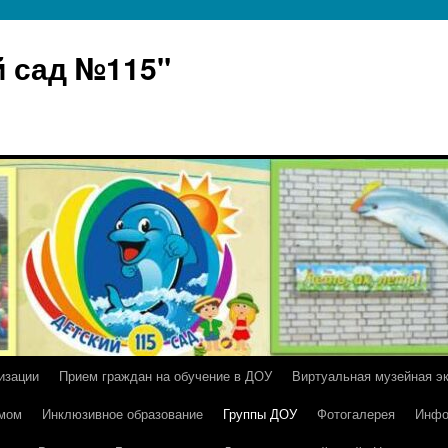
 сад №115"
изации
Прием граждан на обучение в ДОУ
Виртуальная музейная э
умом
Инклюзивное образование
Группы ДОУ
Фотогалерея
Инфо