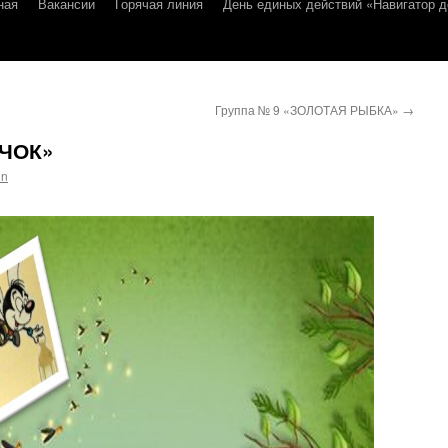
ная
Вакансии
Горячая линия
День единых действий «Навигатор д
Группа № 9 «ЗОЛОТАЯ РЫБКА»
→
ЯЧОК»
in