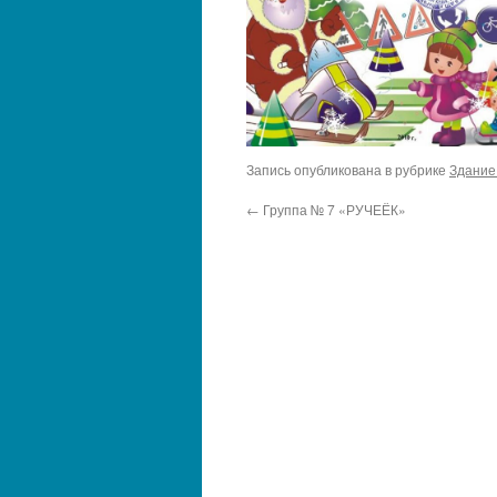
Запись опубликована в рубрике
Здание 
←
Группа № 7 «РУЧЕЁК»