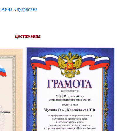
я Анна Эдуардовна
Достижения