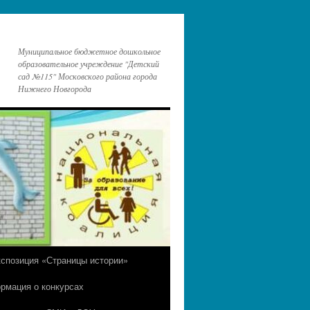
Муниципальное бюджетное дошкольное
образовательное учреждение "Детский
сад №115" Московского района города
Нижнего Новгорода
кспозиция «Страницы истории»
рмация о конкурсах