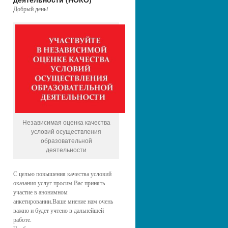
Добрый день!
Независимая оценка качества
условий осуществления
образовательной
деятельности
С целью повышения качества условий
оказания услуг просим Вас принять
участие в анонимном
анкетировании.Ваше мнение нам очень
важно и будет учтено в дальнейшей
работе.