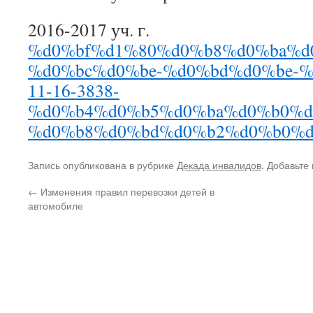
2016-2017 уч. г.
%d0%bf%d1%80%d0%b8%d0%ba%d
%d0%bc%d0%be-%d0%bd%d0%be-%
11-16-3838-
%d0%b4%d0%b5%d0%ba%d0%b0%d
%d0%b8%d0%bd%d0%b2%d0%b0%d
Запись опубликована в рубрике
Декада инвалидов
. Добавьте
←
Изменения правил перевозки детей в
автомобиле