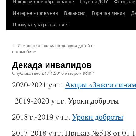
содержимому
Инклюзивное образование
Группы ДОУ
Фотогале
Интернет-приемная
Вакансии
Горячая линия
Д
Прокуратура разъясняет
←
Изменения правил перевозки детей в
автомобиле
Декада инвалидов
Опубликовано
21.11.2016
автором
admin
2020-2021 уч.г.
Акция «Зажги сини
2019-2020 уч.г. Уроки доброты
2018 г.-2019 уч.г.
Уроки доброты
2017-2018 уч.г. Приказ №518 от 01.