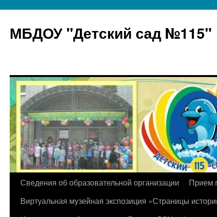
МБДОУ "Детский сад №115"
Перейти
Сведения об образовательной организации
Прием 
к
Виртуальная музейная экспозиция «Страницы истори