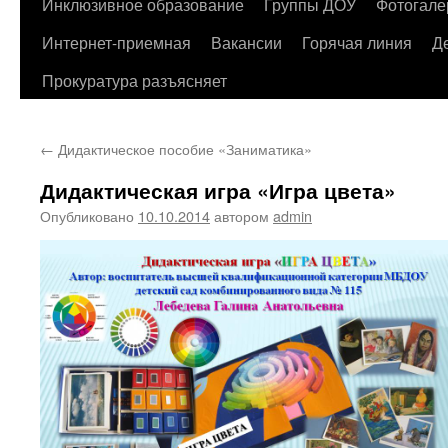
содержимому
Инклюзивное образование
Группы ДОУ
Фотогале
Интернет-приемная
Вакансии
Горячая линия
Д
Прокуратура разъясняет
←
Дидактическое пособие «Заниматика»
Дидактическая игра «Игра цвета»
Опубликовано
10.10.2014
автором
admin