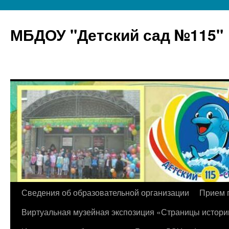
МБДОУ "Детский сад №115"
Перейти
Сведения об образовательной организации
Прием 
к
Виртуальная музейная экспозиция «Страницы истори