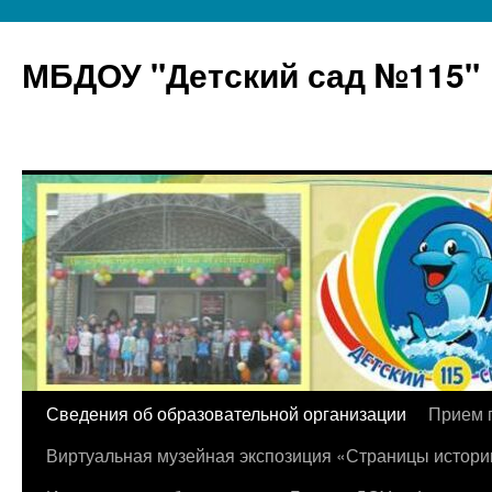
МБДОУ "Детский сад №115"
Перейти
Сведения об образовательной организации
Прием 
к
Виртуальная музейная экспозиция «Страницы истори