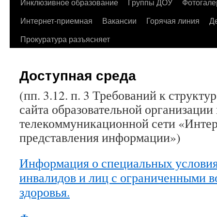
содержимому
Инклюзивное образование
Группы ДОУ
Фотогале
Интернет-приемная
Вакансии
Горячая линия
Д
Прокуратура разъясняет
Доступная среда
(пп. 3.12. п. 3 Требований к структ
сайта образовательной организации
телекоммуникационной сети «Интер
представления информации»)
Информация о специальных условия
инвалидов и лиц с ограниченными 
здоровья.