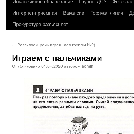
содержимому
Инклюзивное образование
Группы ДОУ
Фотогале
Интернет-приемная
Вакансии
Горячая линия
Д
Прокуратура разъясняет
←
Развиваем речь играя (для группы №2)
Играем с пальчиками
Опубликовано
01.04.2020
автором
admin