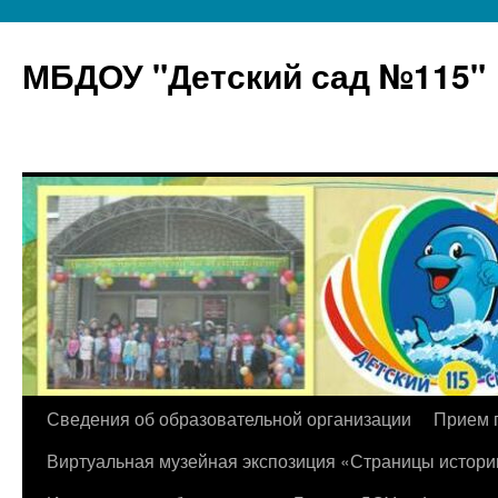
МБДОУ "Детский сад №115"
Перейти
Сведения об образовательной организации
Прием 
к
Виртуальная музейная экспозиция «Страницы истори