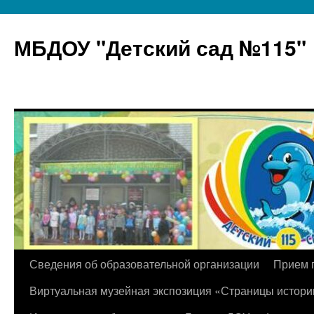
МБДОУ "Детский сад №115"
Перейти
Сведения об образовательной организации
Прием 
к
Виртуальная музейная экспозиция «Страницы истори