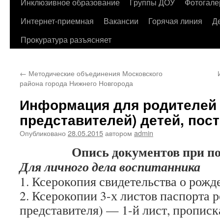
содержимому
Инклюзивное образование
Группы ДОУ
Фотогале
Интернет-приемная
Вакансии
Горячая линия
Д
Прокуратура разъясняет
←
Методические объединения Московского
района города Нижнего Новгорода
Информация для родителей 
представителей) детей, по
Опубликовано
28.05.2015
автором
admin
Опись документов при п
Для личного дела воспитанника
1. Ксерокопия свидетельства о рож
2. Ксерокопии 3-х листов паспорта 
представителя) — 1-й лист, прописка