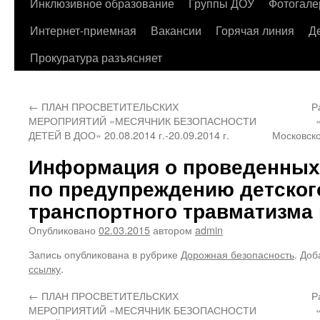
содержимому
Инклюзивное образование
Группы ДОУ
Фотогале
Интернет-приемная
Вакансии
Горячая линия
Д
Прокуратура разъясняет
←
ПЛАН ПРОСВЕТИТЕЛЬСКИХ
Р
МЕРОПРИЯТИЙ «МЕСЯЧНИК БЕЗОПАСНОСТИ
ДЕТЕЙ В ДОО» 20.08.2014 г.-20.09.2014 г.
Московско
Информация о проведенных
по предупреждению детског
транспортного травматизма 
Опубликовано
02.03.2015
автором
admin
Запись опубликована в рубрике
Дорожная безопасность
. Доб
ссылку
.
←
ПЛАН ПРОСВЕТИТЕЛЬСКИХ
Р
МЕРОПРИЯТИЙ «МЕСЯЧНИК БЕЗОПАСНОСТИ