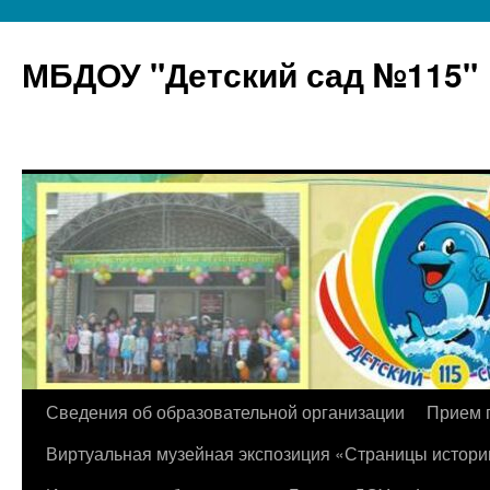
МБДОУ "Детский сад №115"
Перейти
Сведения об образовательной организации
Прием 
к
Виртуальная музейная экспозиция «Страницы истори