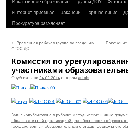
содержимому
Инклюзивное образование
Группы ДОУ
Фотогале
Интернет-приемная
Вакансии
Горячая линия
Д
Прокуратура разъясняет
←
Временная рабочая группа по введению
Положение 
ФГОС ДО
Комиссия по урегулировани
участниками образовательн
Опубликовано
24.02.2014
автором
admin
Запись опубликована в рубрике
Методические и иные докуме
образовательной организацией для обеспечения образовате
государственный образовательный стандарт дошкольного об