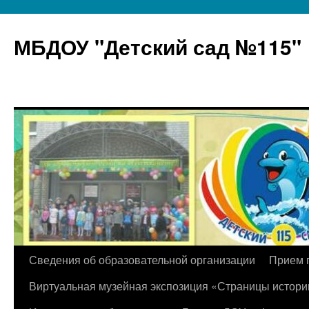
МБДОУ "Детский сад №115"
Перейти
Сведения об образовательной организации
Прием 
к
Виртуальная музейная экспозиция «Страницы истори