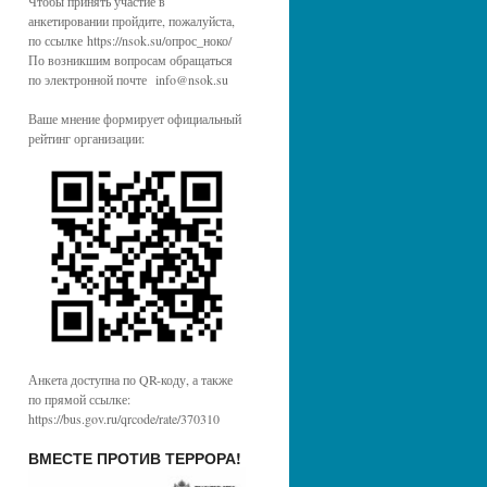
Чтобы принять участие в
анкетировании пройдите, пожалуйста,
по ссылке https://nsok.su/опрос_ноко/
По возникшим вопросам обращаться
по электронной почте info@nsok.su
Ваше мнение формирует официальный
рейтинг организации:
Анкета доступна по QR-коду, а также
по прямой ссылке:
https://bus.gov.ru/qrcode/rate/370310
ВМЕСТЕ ПРОТИВ ТЕРРОРА!