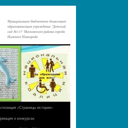
Муниципальное бюджетное дошкольное
образовательное учреждение "Детский
сад №115" Московского района города
Нижнего Новгорода
кспозиция «Страницы истории»
рмация о конкурсах