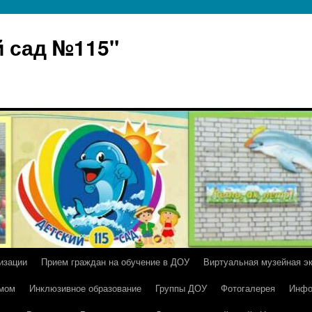
 сад №115"
изации
Прием граждан на обучение в ДОУ
Виртуальная музейная э
умом
Инклюзивное образование
Группы ДОУ
Фотогалерея
Инфо