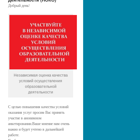
Добрый день!
Независимая оценка качества
условий осуществления
образовательной
деятельности
С целью повышения качества условий
оказания услуг просим Вас принять
участие в анонимном
анкетировании.Ваше мнение нам очень
важно и будет учтено в дальнейшей
работе.